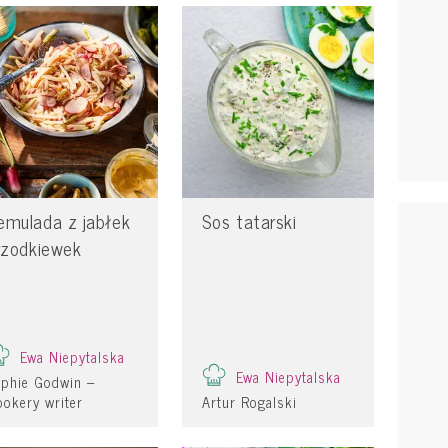
emulada z jabłek
Sos tatarski
 rzodkiewek
Ewa Niepytalska
Ewa Niepytalska
ophie Godwin –
okery writer
Artur Rogalski