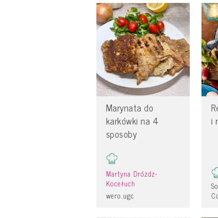
Marynata do
R
karkówki na 4
i
sposoby
Martyna Dróżdż-
Kocełuch
S
wero.ugc
Co