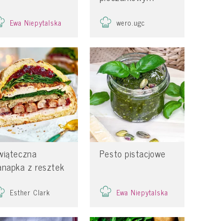
Ewa Niepytalska
wero.ugc
wiąteczna
Pesto pistacjowe
anapka z resztek
Ewa Niepytalska
Esther Clark