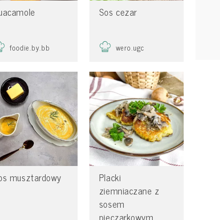
uacamole
Sos cezar
foodie.by.bb
wero.ugc
os musztardowy
Placki
ziemniaczane z
sosem
pieczarkowym