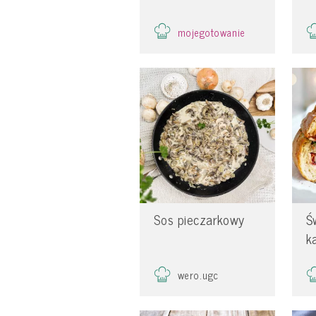
mojegotowanie
Sos pieczarkowy
Ś
k
wero.ugc