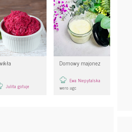
wikła
Domowy majonez
Ewa Niepytalska
Julita gotuje
wero.ugc