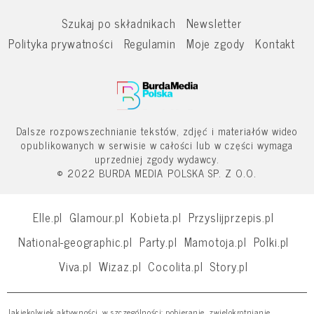
Szukaj po składnikach
Newsletter
Polityka prywatności
Regulamin
Moje zgody
Kontakt
Dalsze rozpowszechnianie tekstów, zdjęć i materiałów wideo
opublikowanych w serwisie w całości lub w części wymaga
uprzedniej zgody wydawcy.
© 2022 BURDA MEDIA POLSKA SP. Z O.O.
Elle.pl
Glamour.pl
Kobieta.pl
Przyslijprzepis.pl
National-geographic.pl
Party.pl
Mamotoja.pl
Polki.pl
Viva.pl
Wizaz.pl
Cocolita.pl
Story.pl
Jakiekolwiek aktywności, w szczególności: pobieranie, zwielokrotnianie,