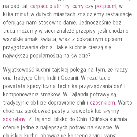
na pad tai,
carpaccio
,
stir fry
,
curry
czy
potpourri
, w
kilka minut w dużych miastach znajdziemy restauracje
oferującą nam stosowne danie. Jednocześnie bez
trudu możemy w sieci znaleźć przepisy, jeśli chodzi o
wszelkie smaki świata, wraz z dokładnym opisem
przygotowania dania. Jakie kuchnie cieszą się
największą popularnością na świecie?
Wyjątkowość kuchni tajskiej polega na tym, że łączy
ona tradycje Chin, Indii i Oceanii. W rezultacie
powstała specyficzna technika przyrządzania dań i
komponowania smaków. W Tajlandii potrawy są
tradycyjnie obficie doprawione chili i
czosnkiem
. Warto
choć raz spróbować pasty z krewetek lub słynny
sos rybny
. Z Tajlandii blisko do Chin. Chińska kuchnia
oferuje jedne z najlepszych potraw na świecie. W
chińskiej kuchni obowiązuje koncepcja yin i yang