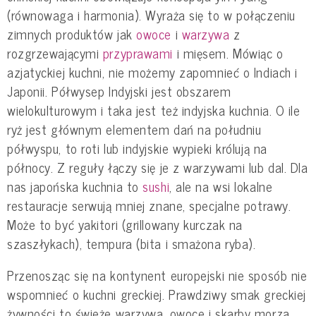
(równowaga i harmonia). Wyraża się to w połączeniu
zimnych produktów jak
owoce
i
warzywa
z
rozgrzewającymi
przyprawami
i mięsem. Mówiąc o
azjatyckiej kuchni, nie możemy zapomnieć o Indiach i
Japonii. Półwysep Indyjski jest obszarem
wielokulturowym i taka jest też indyjska kuchnia. O ile
ryż jest głównym elementem dań na południu
półwyspu, to roti lub indyjskie wypieki królują na
północy. Z reguły łączy się je z warzywami lub dal. Dla
nas japońska kuchnia to
sushi
, ale na wsi lokalne
restauracje serwują mniej znane, specjalne potrawy.
Może to być yakitori (grillowany kurczak na
szaszłykach), tempura (bita i smażona ryba).
Przenosząc się na kontynent europejski nie sposób nie
wspomnieć o kuchni greckiej. Prawdziwy smak greckiej
żywności to świeże warzywa, owoce i skarby morza.