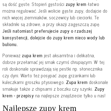
są dość gęste. Stopień gęstości
zupy krem
łatwo
można regulować. Jeśli wolicie gęste zupy, dodajcie do
nich więcej ziemniaków, soczewicy lub cieciorki. Te
składniki są zdrowe, a przy okazji zagęszczą zupę.
Jeśli natomiast preferujecie zupy o rzadszej
konsystencji, dolejcie do zupy krem nieco wody lub
bulionu.
Ponieważ
zupa krem
jest aksamitna i delikatna,
dobrze przełamać jej smak czymś chrupiącym. W tej
roli doskonale sprawdzają się pestki np. słonecznika
czy dyni. Warto też posypać zupę grzankami lub
kuleczkami groszku ptysiowego.
Zupa krem
doskonale
smakuje także z chipsami z boczku czy szynki.
Zupy
krem - przepisy
na najlepsze znajdziecie tylko u nas!
Najlepsze zupy krem