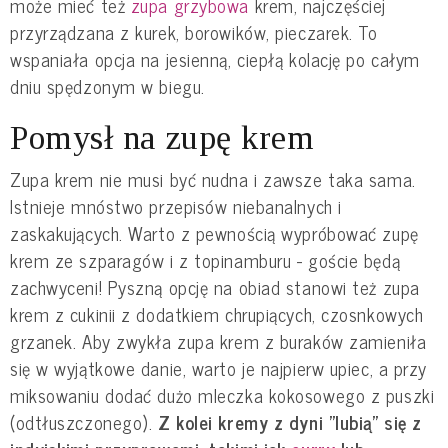
może mieć też
zupa grzybowa
krem, najczęściej
przyrządzana z kurek, borowików, pieczarek. To
wspaniała opcja na jesienną, ciepłą kolację po całym
dniu spędzonym w biegu.
Pomysł na zupę krem
Zupa krem nie musi być nudna i zawsze taka sama.
Istnieje mnóstwo przepisów niebanalnych i
zaskakujących. Warto z pewnością wypróbować zupę
krem ze szparagów i z topinamburu - goście będą
zachwyceni! Pyszną opcję na obiad stanowi też zupa
krem z cukinii z dodatkiem chrupiących, czosnkowych
grzanek. Aby zwykła zupa krem z buraków zamieniła
się w wyjątkowe danie, warto je najpierw upiec, a przy
miksowaniu dodać dużo mleczka kokosowego z puszki
(odtłuszczonego).
Z kolei kremy z dyni "lubią" się z