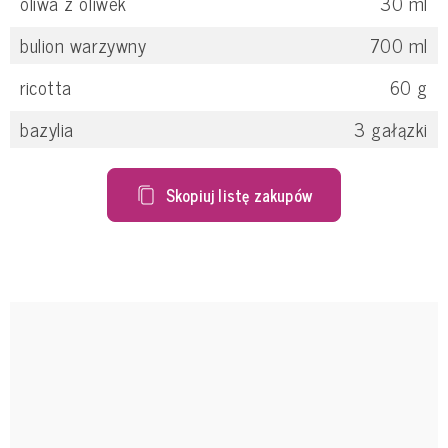
oliwa z oliwek
30
ml
bulion warzywny
700
ml
ricotta
60
g
bazylia
3
gałązki
Skopiuj listę zakupów