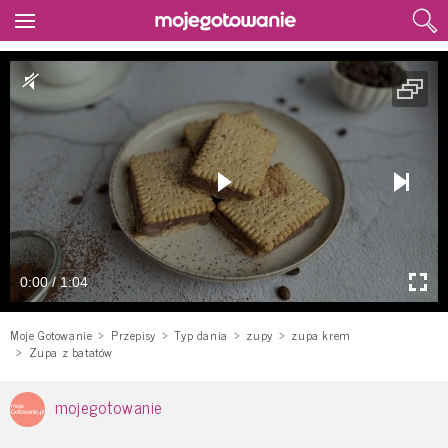
0:00 / 1:04
Moje Gotowanie
Przepisy
Typ dania
zupy
zupa krem
Zupa z batatów
mojegotowanie