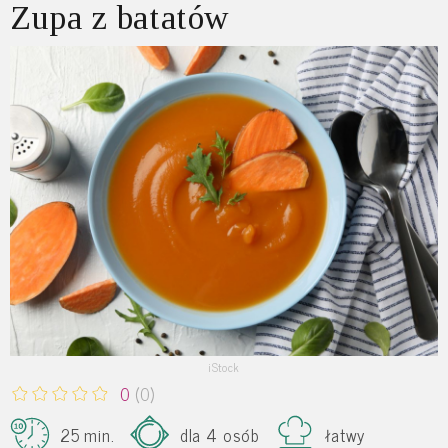
Zupa z batatów
iStock
0
(0)
25 min.
dla 4 osób
łatwy