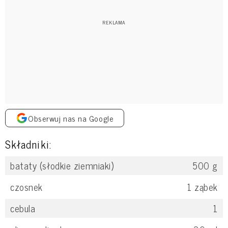
Obserwuj nas na Google
Składniki:
bataty (słodkie ziemniaki)
500
g
czosnek
1
ząbek
cebula
1