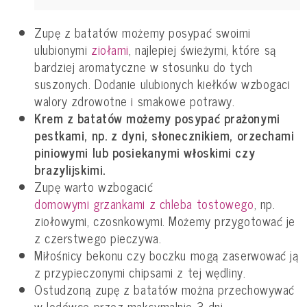
Zupę z batatów możemy posypać swoimi
ulubionymi
ziołami
, najlepiej świeżymi, które są
bardziej aromatyczne w stosunku do tych
suszonych. Dodanie ulubionych kiełków wzbogaci
walory zdrowotne i smakowe potrawy.
Krem z batatów możemy posypać prażonymi
pestkami, np. z dyni, słonecznikiem, orzechami
piniowymi lub posiekanymi włoskimi czy
brazylijskimi.
Zupę warto wzbogacić
domowymi grzankami z chleba tostowego
, np.
ziołowymi, czosnkowymi. Możemy przygotować je
z czerstwego pieczywa.
Miłośnicy bekonu czy boczku mogą zaserwować ją
z przypieczonymi chipsami z tej wędliny.
Ostudzoną zupę z batatów można przechowywać
w lodówce przez maksymalnie 3 dni.