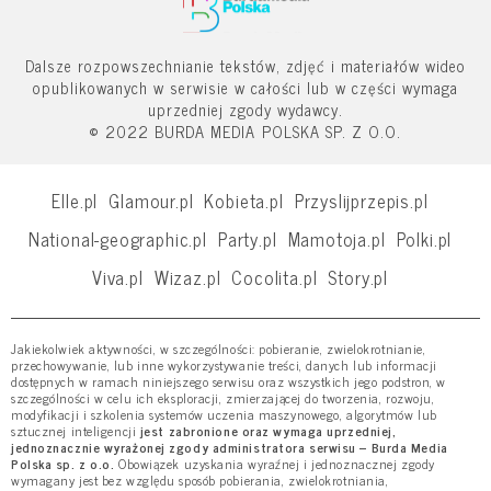
Dalsze rozpowszechnianie tekstów, zdjęć i materiałów wideo
opublikowanych w serwisie w całości lub w części wymaga
uprzedniej zgody wydawcy.
© 2022 BURDA MEDIA POLSKA SP. Z O.O.
Elle.pl
Glamour.pl
Kobieta.pl
Przyslijprzepis.pl
National-geographic.pl
Party.pl
Mamotoja.pl
Polki.pl
Viva.pl
Wizaz.pl
Cocolita.pl
Story.pl
Jakiekolwiek aktywności, w szczególności: pobieranie, zwielokrotnianie,
przechowywanie, lub inne wykorzystywanie treści, danych lub informacji
dostępnych w ramach niniejszego serwisu oraz wszystkich jego podstron, w
szczególności w celu ich eksploracji, zmierzającej do tworzenia, rozwoju,
modyfikacji i szkolenia systemów uczenia maszynowego, algorytmów lub
sztucznej inteligencji
jest zabronione oraz wymaga uprzedniej,
jednoznacznie wyrażonej zgody administratora serwisu – Burda Media
Polska sp. z o.o.
Obowiązek uzyskania wyraźnej i jednoznacznej zgody
wymagany jest bez względu sposób pobierania, zwielokrotniania,