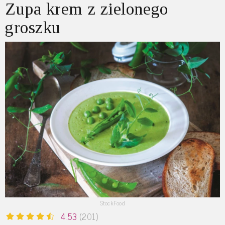
Zupa krem z zielonego
groszku
StockFood
4.53
(201)