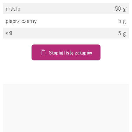
masło
50
g
pieprz czarny
5
g
sól
5
g
Skopiuj listę zakupów