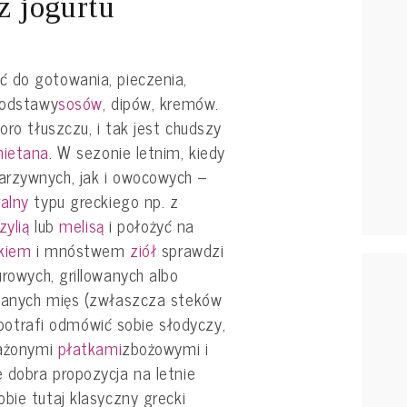
z jogurtu
 do gotowania, pieczenia,
podstawy
sosów
, dipów, kremów.
oro tłuszczu, i tak jest chudszy
ietana
. W sezonie letnim, kiedy
arzywnych, jak i owocowych –
ralny
typu greckiego np. z
zylią
lub
melisą
i położyć na
kiem
i mnóstwem
ziół
sprawdzi
rowych, grillowanych albo
owanych mięs (zwłaszcza steków
e potrafi odmówić sobie słodyczy,
rażonymi
płatkami
zbożowymi i
 dobra propozycja na letnie
bie tutaj klasyczny grecki