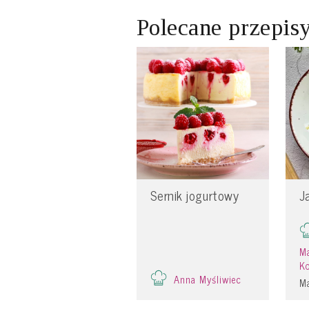
Polecane przepis
Sernik jogurtowy
J
Ma
K
Anna Myśliwiec
Ma