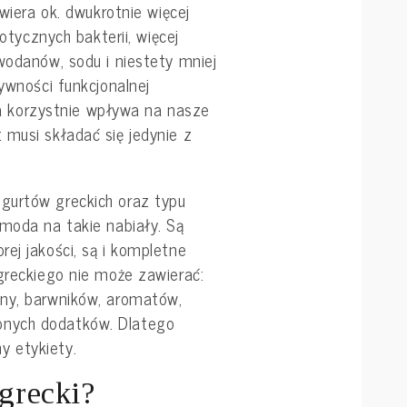
awiera ok. dwukrotnie więcej
iotycznych bakterii, więcej
wodanów, sodu i niestety mniej
żywności funkcjonalnej
óra korzystnie wpływa na nasze
 musi składać się jedynie z
gurtów greckich oraz typu
 moda na takie nabiały. Są
ej jakości, są i kompletne
greckiego nie może zawierać:
yny, barwników, aromatów,
nych dodatków. Dlatego
 etykiety.
 grecki?