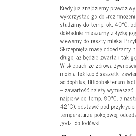
Kiedy już znajdziemy prawdziwy
wykorzystać go do „rozmnożeni
studzimy do temp. ok. 40°C, od
dokładnie mieszamy z łyżką jog
wlewamy do reszty mleka. Przy
Skrzepniętą masę odcedzamy na
długo, aż będzie zwarta i tak gę
W sklepach ze zdrową żywnością
można też kupić saszetki zawier
acidophilus, Bifidobakterium lac
– zawartość należy wymieszać
najpierw do temp. 80°C, a nas
42°C); odstawić pod przykryci
temperaturze pokojowej, odced
godz. do lodówki.