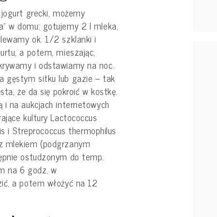
 jogurt grecki, możemy
a” w domu: gotujemy 2 l mleka,
lewamy ok. 1/2 szklanki i
urtu, a potem, mieszając,
krywamy i odstawiamy na noc.
 gęstym sitku lub gazie – tak
sta, że da się pokroić w kostkę.
 i na aukcjach internetowych
ające kultury Lactococcus
tis i Streprococcus thermophilus
 z mlekiem (podgrzanym
tępnie ostudzonym do temp.
em na 6 godz. w
zić, a potem włożyć na 12