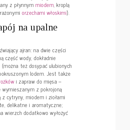
szany z płynnym
miodem
, kroplą
uprażonymi
orzechami włoskimi
).
apój na upalne
wiający ajran: na dwie części
ną część wody, dokładnie
 (można też dosypać ulubionych
 pokruszonym lodem. Jest także
rożków
i zapraw do mięsa –
e wymieszanym z pokrojoną
ą z cytryny, miodem i ziołami
te, delikatne i aromatyczne;
a na wierzch dodatkowo wyłożyć