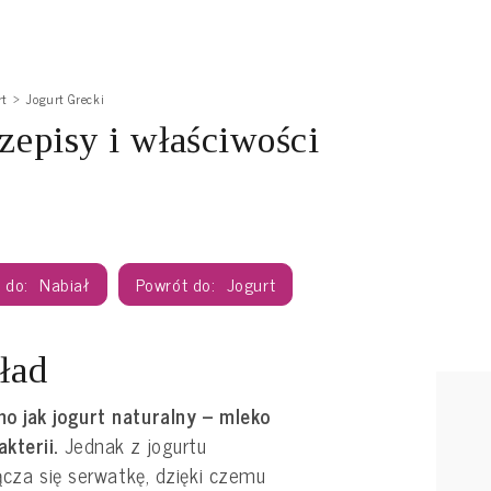
rt
Jogurt Grecki
rzepisy i właściwości
Nabiał
Jogurt
kład
o jak jogurt naturalny – mleko
kterii.
Jednak z jogurtu
ącza się serwatkę, dzięki czemu