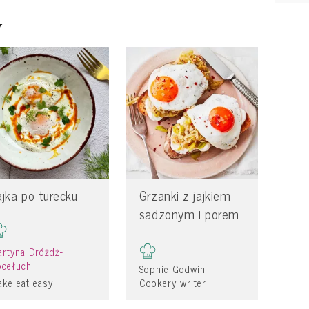
y
ajka po turecku
Grzanki z jajkiem
sadzonym i porem
rtyna Dróżdż-
ocełuch
Sophie Godwin –
ke eat easy
Cookery writer