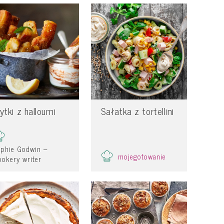
rytki z halloumi
Sałatka z tortellini
ophie Godwin –
mojegotowanie
okery writer