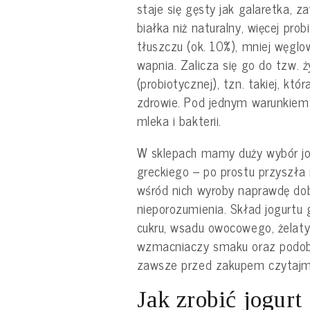
staje się gęsty jak galaretka, z
białka niż naturalny, więcej prob
tłuszczu (ok. 10%), mniej węglo
wapnia. Zalicza się go do tzw. 
(probiotycznej), tzn. takiej, kt
zdrowie. Pod jednym warunkiem:
mleka i bakterii.
W sklepach mamy duży wybór jo
greckiego – po prostu przyszła
wśród nich wyroby naprawdę dobr
nieporozumienia. Skład jogurtu 
cukru, wsadu owocowego, żelat
wzmacniaczy smaku oraz podob
zawsze przed zakupem czytajmy
Jak zrobić jogurt