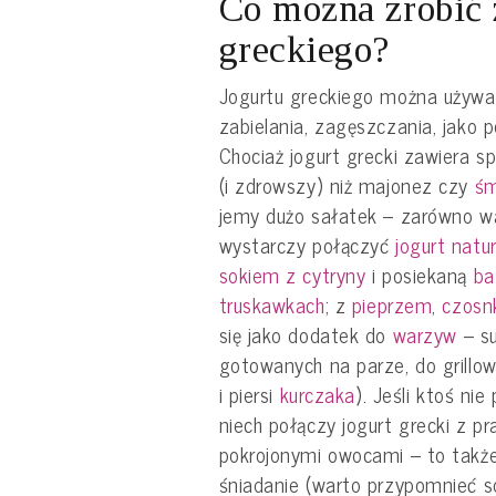
Co można zrobić 
greckiego?
Jogurtu greckiego można używać
zabielania, zagęszczania, jako 
Chociaż jogurt grecki zawiera sp
(i zdrowszy) niż majonez czy
śm
jemy dużo sałatek – zarówno w
wystarczy połączyć
jogurt natu
sokiem z cytryny
i posiekaną
ba
truskawkach
; z
pieprzem
,
czosn
się jako dodatek do
warzyw
– su
gotowanych na parze, do grill
i piersi
kurczaka
). Jeśli ktoś ni
niech połączy jogurt grecki z p
pokrojonymi owocami – to także
śniadanie (warto przypomnieć so