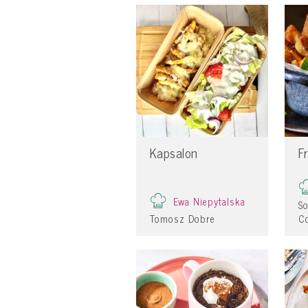
Kapsalon
F
Ewa Niepytalska
S
Tomosz Dobre
Co