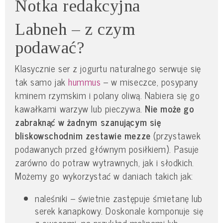
Notka redakcyjna
Labneh – z czym
podawać?
Klasycznie ser z jogurtu naturalnego serwuje się
tak samo jak
hummus
– w miseczce, posypany
kminem rzymskim i polany oliwą. Nabiera się go
kawałkami warzyw lub pieczywa.
Nie może go
zabraknąć w żadnym szanującym się
bliskowschodnim zestawie mezze
(przystawek
podawanych przed głównym posiłkiem). Pasuje
zarówno do potraw wytrawnych, jak i słodkich.
Możemy go wykorzystać w daniach takich jak:
naleśniki – świetnie zastępuje śmietanę lub
serek kanapkowy. Doskonale komponuje się
z owocami, na przykład malinami lub