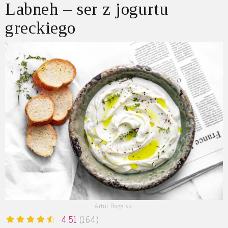
Labneh – ser z jogurtu
greckiego
Artur Rogalski
4.51
(164)