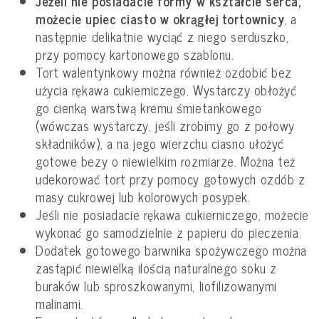
Jeżeli nie posiadacie formy w kształcie serca,
możecie upiec ciasto w okrągłej tortownicy
, a
następnie delikatnie wyciąć z niego serduszko,
przy pomocy kartonowego szablonu.
Tort walentynkowy można również ozdobić bez
użycia rękawa cukierniczego. Wystarczy obłożyć
go cienką warstwą kremu śmietankowego
(wówczas wystarczy, jeśli zrobimy go z połowy
składników), a na jego wierzchu ciasno ułożyć
gotowe bezy o niewielkim rozmiarze. Można też
udekorować tort przy pomocy gotowych ozdób z
masy cukrowej lub kolorowych posypek.
Jeśli nie posiadacie rękawa cukierniczego, możecie
wykonać go samodzielnie z papieru do pieczenia.
Dodatek gotowego barwnika spożywczego można
zastąpić niewielką ilością naturalnego soku z
buraków lub sproszkowanymi, liofilizowanymi
malinami.