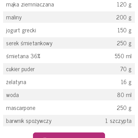
mąka ziemniaczana
120
g
maliny
200
g
jogurt grecki
150
g
serek śmietankowy
250
g
śmietana 36%
550
ml
cukier puder
70
g
żelatyna
16
g
woda
80
ml
mascarpone
250
g
barwnik spożywczy
1
szczypta