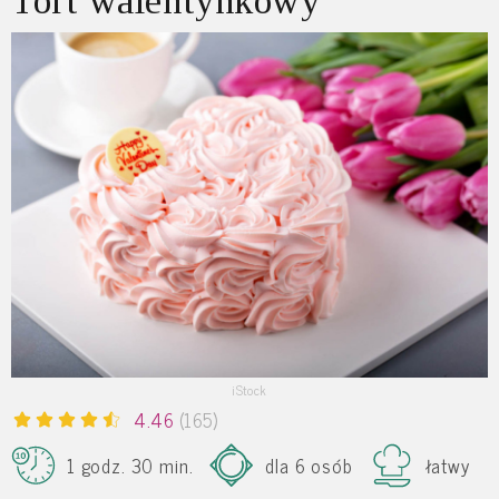
Tort walentynkowy
iStock
4.46
(165)
1 godz. 30 min.
dla 6 osób
łatwy