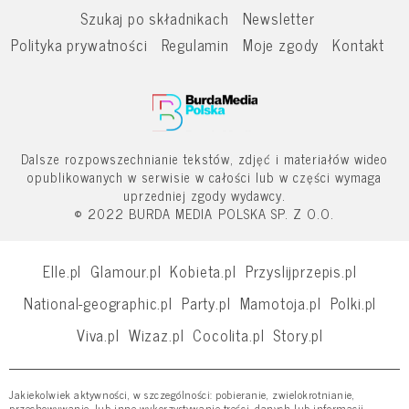
Szukaj po składnikach
Newsletter
Polityka prywatności
Regulamin
Moje zgody
Kontakt
Dalsze rozpowszechnianie tekstów, zdjęć i materiałów wideo
opublikowanych w serwisie w całości lub w części wymaga
uprzedniej zgody wydawcy.
© 2022 BURDA MEDIA POLSKA SP. Z O.O.
Elle.pl
Glamour.pl
Kobieta.pl
Przyslijprzepis.pl
National-geographic.pl
Party.pl
Mamotoja.pl
Polki.pl
Viva.pl
Wizaz.pl
Cocolita.pl
Story.pl
Jakiekolwiek aktywności, w szczególności: pobieranie, zwielokrotnianie,
przechowywanie, lub inne wykorzystywanie treści, danych lub informacji