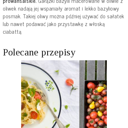
prowansalskie.
 Gałązki bazylii macerowane w oliwie z 
oliwek nadają jej wspaniały aromat i lekko bazyliowy 
posmak. Takiej oliwy można później używać do sałatek 
lub nawet podawać jako przystawkę z włoską 
ciabattą.
Polecane przepisy