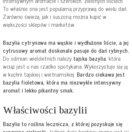
intensywnym aromacie i szerokich, zielonych liściach. 
To właśnie ona jest popularną przyprawą do wielu dań. 
Zarówno świeżą, jak i suszoną można kupić w 
większości sklepów i marketów.
Bazylia cytrynowa ma wąskie i wydłużone liście, a jej 
cytrusowy aromat doskonale pasuje do dań rybnych. 
Do odmian wieloletnich należy
 tajska bazylia
, która 
wciąż jest u nas rzadko spotykana. Wykorzystuje się ją 
w kuchni tajskiej i wietnamskiej. 
Bardzo ciekawa jest 
bazylia fioletowa, która ma niezwykle intensywny 
aromat i lekko pikantny smak.
Właściwości bazylii
Bazylia to roślina lecznicza, z której pozyskuje się 
surowiec zielarski. 
Jednak dużo bardziej znane jest jej 