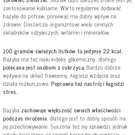
zastosowanie kulinarne. Warto regularnie dodawać 
bazylię do potraw, ponieważ ma dobry wpływ na 
zdrowie. Dostarcza organizmowi wielu cennych 
składników odżywczych, witamin i minerałów.
100 gramów świeżych listków to jedynie 22 kcal.
Bazylia ma też niski indeks glikemiczny, dlatego
polecana jest osobom z cukrzycą.
 Bardzo dobrze 
wpływa na układ trawienny, łagodzi wzdęcia oraz 
działa rozkurczowo. 
Poprawia też nastrój i łagodzi 
stres.
Bazylia 
zachowuje większość swoich właściwości 
podczas mrożenia
, dlatego jest to dobry sposób na 
jej przechowywanie. Suszona też się sprawdzi, jednak 
wtedy traci nieco ze swoich korzystnych wartości.