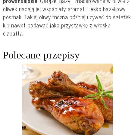
prowansalskie.
 Gałązki bazylii macerowane w oliwie z 
oliwek nadają jej wspaniały aromat i lekko bazyliowy 
posmak. Takiej oliwy można później używać do sałatek 
lub nawet podawać jako przystawkę z włoską 
ciabattą.
Polecane przepisy