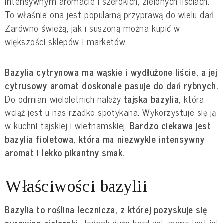
intensywnym aromacie i szerokich, zielonych liściach. 
To właśnie ona jest popularną przyprawą do wielu dań. 
Zarówno świeżą, jak i suszoną można kupić w 
większości sklepów i marketów.
Bazylia cytrynowa ma wąskie i wydłużone liście, a jej 
cytrusowy aromat doskonale pasuje do dań rybnych. 
Do odmian wieloletnich należy
 tajska bazylia
, która 
wciąż jest u nas rzadko spotykana. Wykorzystuje się ją 
w kuchni tajskiej i wietnamskiej. 
Bardzo ciekawa jest 
bazylia fioletowa, która ma niezwykle intensywny 
aromat i lekko pikantny smak.
Właściwości bazylii
Bazylia to roślina lecznicza, z której pozyskuje się 
surowiec zielarski. 
Jednak dużo bardziej znane jest jej 