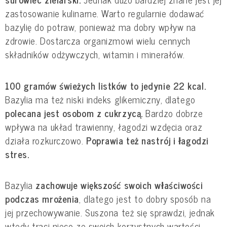
zastosowanie kulinarne. Warto regularnie dodawać 
bazylię do potraw, ponieważ ma dobry wpływ na 
zdrowie. Dostarcza organizmowi wielu cennych 
składników odżywczych, witamin i minerałów.
100 gramów świeżych listków to jedynie 22 kcal.
Bazylia ma też niski indeks glikemiczny, dlatego
polecana jest osobom z cukrzycą.
 Bardzo dobrze 
wpływa na układ trawienny, łagodzi wzdęcia oraz 
działa rozkurczowo. 
Poprawia też nastrój i łagodzi 
stres.
Bazylia 
zachowuje większość swoich właściwości 
podczas mrożenia
, dlatego jest to dobry sposób na 
jej przechowywanie. Suszona też się sprawdzi, jednak 
wtedy traci nieco ze swoich korzystnych wartości.