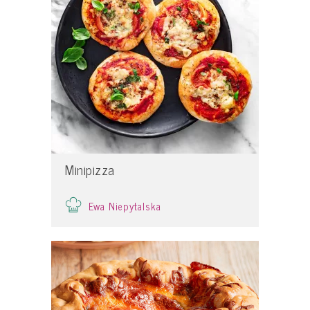
Minipizza
Ewa Niepytalska