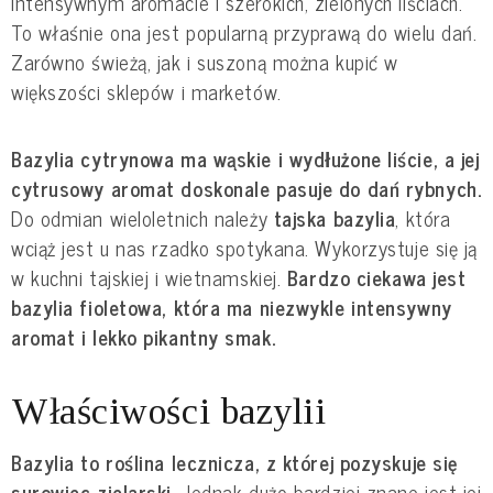
intensywnym aromacie i szerokich, zielonych liściach. 
To właśnie ona jest popularną przyprawą do wielu dań. 
Zarówno świeżą, jak i suszoną można kupić w 
większości sklepów i marketów.
Bazylia cytrynowa ma wąskie i wydłużone liście, a jej 
cytrusowy aromat doskonale pasuje do dań rybnych. 
Do odmian wieloletnich należy
 tajska bazylia
, która 
wciąż jest u nas rzadko spotykana. Wykorzystuje się ją 
w kuchni tajskiej i wietnamskiej. 
Bardzo ciekawa jest 
bazylia fioletowa, która ma niezwykle intensywny 
aromat i lekko pikantny smak.
Właściwości bazylii
Bazylia to roślina lecznicza, z której pozyskuje się 
surowiec zielarski. 
Jednak dużo bardziej znane jest jej 