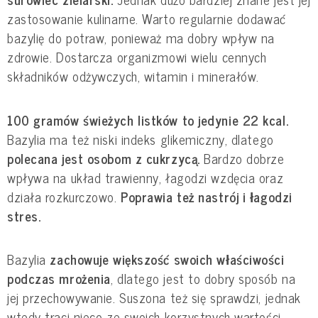
zastosowanie kulinarne. Warto regularnie dodawać 
bazylię do potraw, ponieważ ma dobry wpływ na 
zdrowie. Dostarcza organizmowi wielu cennych 
składników odżywczych, witamin i minerałów.
100 gramów świeżych listków to jedynie 22 kcal.
Bazylia ma też niski indeks glikemiczny, dlatego
polecana jest osobom z cukrzycą.
 Bardzo dobrze 
wpływa na układ trawienny, łagodzi wzdęcia oraz 
działa rozkurczowo. 
Poprawia też nastrój i łagodzi 
stres.
Bazylia 
zachowuje większość swoich właściwości 
podczas mrożenia
, dlatego jest to dobry sposób na 
jej przechowywanie. Suszona też się sprawdzi, jednak 
wtedy traci nieco ze swoich korzystnych wartości.