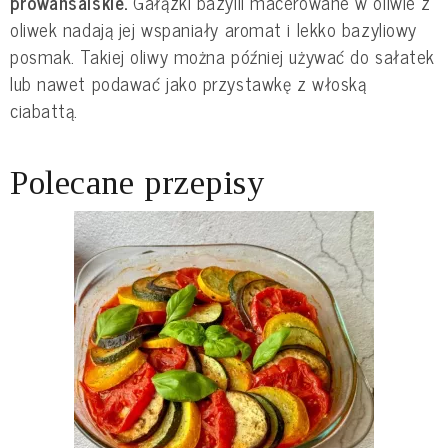
prowansalskie.
 Gałązki bazylii macerowane w oliwie z 
oliwek nadają jej wspaniały aromat i lekko bazyliowy 
posmak. Takiej oliwy można później używać do sałatek 
lub nawet podawać jako przystawkę z włoską 
ciabattą.
Polecane przepisy