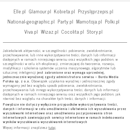
Elle.pl
Glamour.pl
Kobieta.pl
Przyslijprzepis.pl
National-geographic.pl
Party.pl
Mamotoja.pl
Polki.pl
Viva.pl
Wizaz.pl
Cocolita.pl
Story.pl
Jakiekolwiek aktywności, w szczególności: pobieranie, zwielokrotnianie,
przechowywanie, lub inne wykorzystywanie treści, danych lub informacji
dostępnych w ramach niniejszego serwisu oraz wszystkich jego podstron, w
szczególności w celu ich eksploracji, zmierzającej do tworzenia, rozwoju,
modyfikacji i szkolenia systemów uczenia maszynowego, algorytmów lub
sztucznej inteligencji
jest zabronione oraz wymaga uprzedniej,
jednoznacznie wyrażonej zgody administratora serwisu – Burda Media
Polska sp. z o.o.
Obowiązek uzyskania wyraźnej i jednoznacznej zgody
wymagany jest bez względu sposób pobierania, zwielokrotniania,
przechowywania lub innego wykorzystywania treści, danych lub informacji
dostępnych w ramach niniejszego serwisu oraz wszystkich jego podstron, jak
również bez względu na charakter tych treści, danych i informacji.
Powyższe nie dotyczy wyłącznie przypadków wykorzystywania treści,
danych i informacji w celu umożliwienia i ułatwienia ich wyszukiwania przez
wyszukiwarki internetowe oraz umożliwienia pozycjonowania stron
internetowych zawierających serwisy internetowe w ramach indeksowania
wyników wyszukiwania wyszukiwarek internetowych
Więcej informacji znajdziesz
tutaj
.