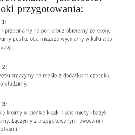
oki przygotowania:
 1:
n przecinamy na pół, arbuz obieramy ze skóry,
amy pestki, oba miąższe wycinamy w kulki albo
stkę.
 2:
wetki smażymy na maśle z dodatkiem czosnku.
o studzimy.
 3:
lę kroimy w cienkie krążki, liście mięty i bazylii
kamy. Łączymy z przygotowanymi owocami i
etkami.