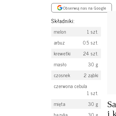
Obserwuj nas na Google
Składniki:
melon
1
szt.
arbuz
0.5
szt.
krewetki
24
szt.
masło
30
g
czosnek
2
ząbki
czerwona cebula
1
szt.
Sa
mięta
30
g
i 
bazylia
30
g