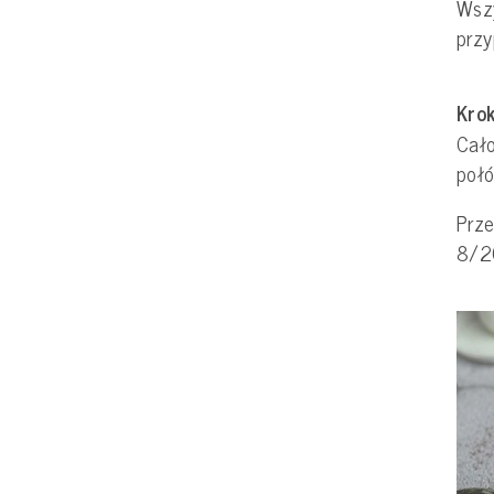
Wszy
przy
Krok
Cał
poł
Prze
8/2