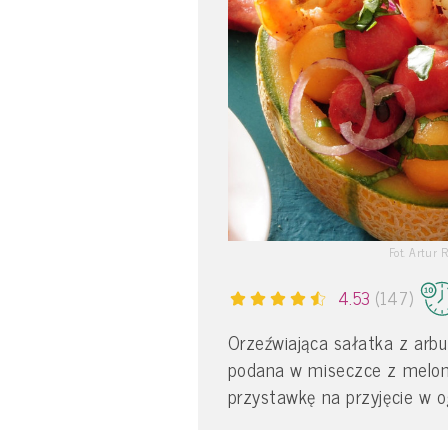
Fot. Artur 
4.53
(147)
Orzeźwiająca sałatka z arb
podana w miseczce z melona.
przystawkę na przyjęcie w o