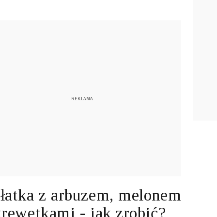
łatka z arbuzem, melonem
krewetkami - jak zrobić?