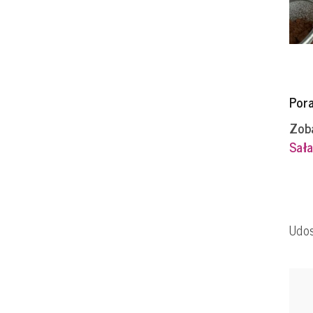
Por
Zoba
Sała
Udos