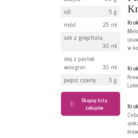
Kr
sól
5
g
Krok
miód
25
ml
Melo
sok z grejpfruta
usuw
30
ml
w ko
olej z pestek
winogron
30
ml
Krok
Kre
pieprz czarny
3
g
Lekk
Skopiuj listę
Krok
zakupów
Cebu
sie
krew