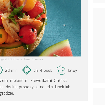
Rogalski, Stylizacja: Anna Borowska
20 min.
dla 4 osób
łatwy
uzem, melonem i krewetkami. Całość
 Idealna propozycja na letni lunch lub
grodzie.