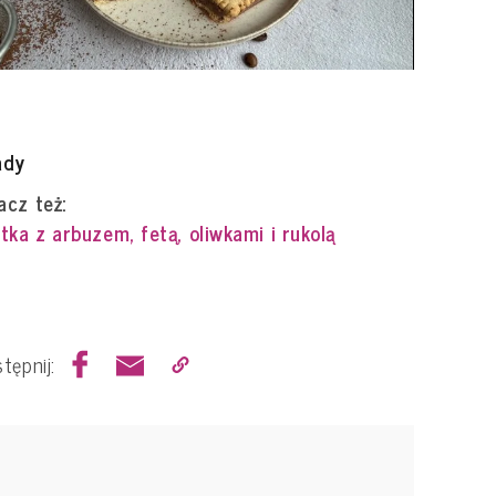
ady
cz też:
tka z arbuzem, fetą, oliwkami i rukolą
tępnij: