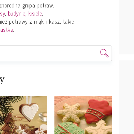
óżnorodna grupa potraw.
sy
,
budynie
,
kisiele
,
nież potrawy z mąki i kasz, takie
iastka
.
ry