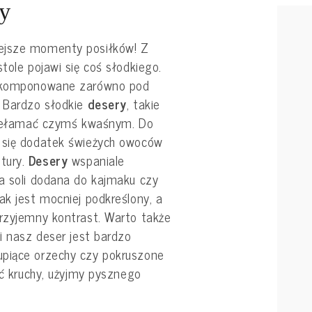
ry
ejsze momenty posiłków! Z
tole pojawi się coś słodkiego.
skomponowane zarówno pod
. Bardzo słodkie
desery
, takie
ełamać czymś kwaśnym. Do
 się dodatek świeżych owoców
tury.
Desery
wspaniale
ta soli dodana do kajmaku czy
ak jest mocniej podkreślony, a
przyjemny kontrast. Warto także
li nasz deser jest bardzo
upiące orzechy czy pokruszone
ść kruchy, użyjmy pysznego