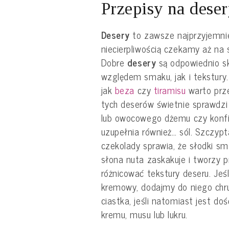
Przepisy na dese
Desery
to zawsze najprzyjemni
niecierpliwością czekamy aż na s
Dobre
desery
są odpowiednio 
względem smaku, jak i tekstury
jak
beza
czy
tiramisu
warto prz
tych deserów świetnie sprawdzi
lub owocowego dżemu czy konfi
uzupełnia również… sól. Szczyp
czekolady sprawia, że słodki sm
słona nuta zaskakuje i tworzy 
różnicować tekstury deseru. Jeś
kremowy, dodajmy do niego chr
ciastka, jeśli natomiast jest do
kremu, musu lub lukru.