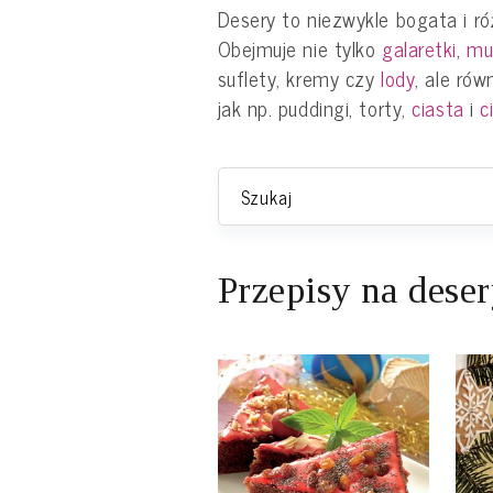
Desery to niezwykle bogata i r
Obejmuje nie tylko
galaretki
,
mu
suflety, kremy czy
lody
, ale rów
jak np. puddingi, torty,
ciasta
i
c
Przepisy na dese