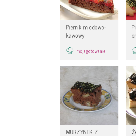
Piernik miodowo-
P
kawowy
o
mojegotowanie
MURZYNEK Z
Ż