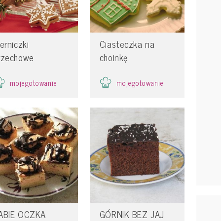
ierniczki
Ciasteczka na
rzechowe
choinkę
mojegotowanie
mojegotowanie
ABIE OCZKA
GÓRNIK BEZ JAJ