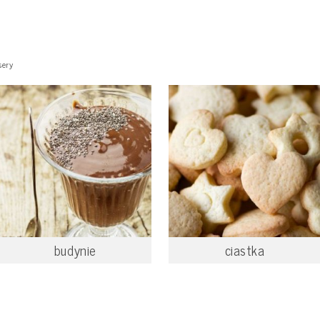
sery
budynie
ciastka