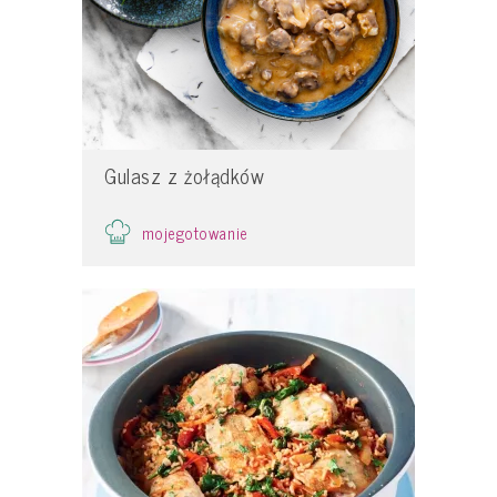
Gulasz z żołądków
mojegotowanie