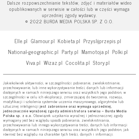
Dalsze rozpowszechnianie tekstów, zdjęć i materiałów wideo
opublikowanych w serwisie w całości lub w części wymaga
uprzedniej zgody wydawcy.
© 2022 BURDA MEDIA POLSKA SP. Z O.O.
Elle.pl
Glamour.pl
Kobieta.pl
Przyslijprzepis.pl
National-geographic.pl
Party.pl
Mamotoja.pl
Polki.pl
Viva.pl
Wizaz.pl
Cocolita.pl
Story.pl
Jakiekolwiek aktywności, w szczególności: pobieranie, zwielokrotnianie,
przechowywanie, lub inne wykorzystywanie treści, danych lub informacji
dostępnych w ramach niniejszego serwisu oraz wszystkich jego podstron, w
szczególności w celu ich eksploracji, zmierzającej do tworzenia, rozwoju,
modyfikacji i szkolenia systemów uczenia maszynowego, algorytmów lub
sztucznej inteligencji
jest zabronione oraz wymaga uprzedniej,
jednoznacznie wyrażonej zgody administratora serwisu – Burda Media
Polska sp. z o.o.
Obowiązek uzyskania wyraźnej i jednoznacznej zgody
wymagany jest bez względu sposób pobierania, zwielokrotniania,
przechowywania lub innego wykorzystywania treści, danych lub informacji
dostępnych w ramach niniejszego serwisu oraz wszystkich jego podstron, jak
również bez względu na charakter tych treści, danych i informacji.