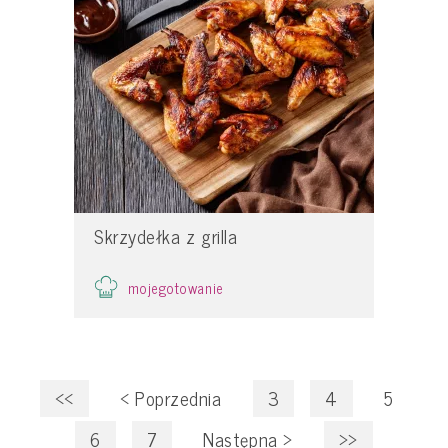
Skrzydełka z grilla
mojegotowanie
<<
<
Poprzednia
3
4
5
6
7
Następna
>
>>