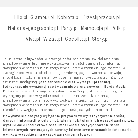
Elle.pl
Glamour.pl
Kobieta.pl
Przyslijprzepis.pl
National-geographic.pl
Party.pl
Mamotoja.pl
Polki.pl
Viva.pl
Wizaz.pl
Cocolita.pl
Story.pl
Jakiekolwiek aktywności, w szczególności: pobieranie, zwielokrotnianie,
przechowywanie, lub inne wykorzystywanie treści, danych lub informacji
dostępnych w ramach niniejszego serwisu oraz wszystkich jego podstron, w
szczególności w celu ich eksploracji, zmierzającej do tworzenia, rozwoju,
modyfikacji i szkolenia systemów uczenia maszynowego, algorytmów lub
sztucznej inteligencji
jest zabronione oraz wymaga uprzedniej,
jednoznacznie wyrażonej zgody administratora serwisu – Burda Media
Polska sp. z o.o.
Obowiązek uzyskania wyraźnej i jednoznacznej zgody
wymagany jest bez względu sposób pobierania, zwielokrotniania,
przechowywania lub innego wykorzystywania treści, danych lub informacji
dostępnych w ramach niniejszego serwisu oraz wszystkich jego podstron, jak
również bez względu na charakter tych treści, danych i informacji.
Powyższe nie dotyczy wyłącznie przypadków wykorzystywania treści,
danych i informacji w celu umożliwienia i ułatwienia ich wyszukiwania przez
wyszukiwarki internetowe oraz umożliwienia pozycjonowania stron
internetowych zawierających serwisy internetowe w ramach indeksowania
wyników wyszukiwania wyszukiwarek internetowych