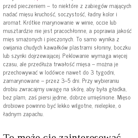
przed pieczeniem – to niektóre z zabiegów mających
nadać mięsu kruchość, soczystość, ładny kolor i
aromat. Krótkie marynowanie w winie, occie lub
musztardzie nie jest pracochłonne, a poprawia jakość
mięs smażonych i pieczonych. To samo wynika z
owijania chudych kawałków plastrami słoniny, boczku
lub szynki dojrzewającej. Peklowanie wymaga więcej
czasu, ale przedłuża trwałość mięsa – można je
przechowywać w lodówce nawet do 3 tygodni,
zamarynowane – przez 3–5 dni. Przy wybieraniu
drobiu zwracajmy uwagę na skórę, aby była gładka,
bez plam, zaś piersi jędrne, dobrze umięśnione. Mięso
drobiowe powinno być lekko wilgotne, nielepkie, o
ładnym zapachu.
To może cię zainteresować