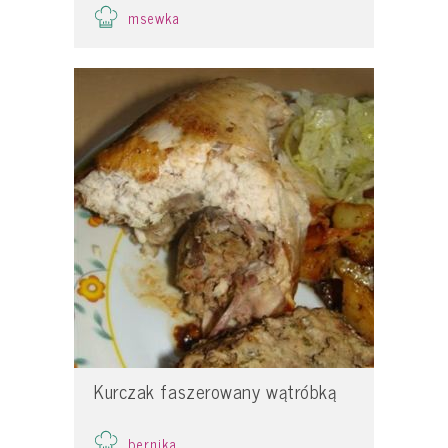
msewka
Kurczak faszerowany wątróbką
bernika