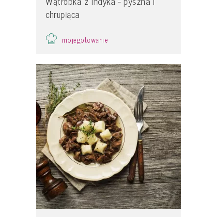
Wątróbka z indyka - pyszna i
chrupiąca
mojegotowanie