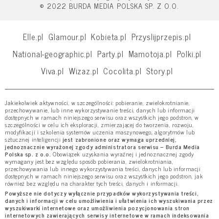
© 2022 BURDA MEDIA POLSKA SP. Z O.O.
Elle.pl
Glamour.pl
Kobieta.pl
Przyslijprzepis.pl
National-geographic.pl
Party.pl
Mamotoja.pl
Polki.pl
Viva.pl
Wizaz.pl
Cocolita.pl
Story.pl
Jakiekolwiek aktywności, w szczególności: pobieranie, zwielokrotnianie,
przechowywanie, lub inne wykorzystywanie treści, danych lub informacji
dostępnych w ramach niniejszego serwisu oraz wszystkich jego podstron, w
szczególności w celu ich eksploracji, zmierzającej do tworzenia, rozwoju,
modyfikacji i szkolenia systemów uczenia maszynowego, algorytmów lub
sztucznej inteligencji
jest zabronione oraz wymaga uprzedniej,
jednoznacznie wyrażonej zgody administratora serwisu – Burda Media
Polska sp. z o.o.
Obowiązek uzyskania wyraźnej i jednoznacznej zgody
wymagany jest bez względu sposób pobierania, zwielokrotniania,
przechowywania lub innego wykorzystywania treści, danych lub informacji
dostępnych w ramach niniejszego serwisu oraz wszystkich jego podstron, jak
również bez względu na charakter tych treści, danych i informacji.
Powyższe nie dotyczy wyłącznie przypadków wykorzystywania treści,
danych i informacji w celu umożliwienia i ułatwienia ich wyszukiwania przez
wyszukiwarki internetowe oraz umożliwienia pozycjonowania stron
internetowych zawierających serwisy internetowe w ramach indeksowania