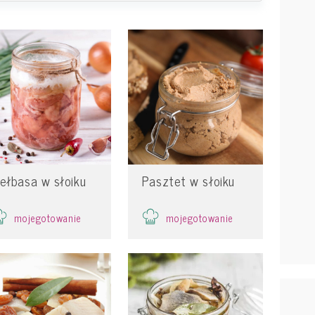
iełbasa w słoiku
Pasztet w słoiku
mojegotowanie
mojegotowanie