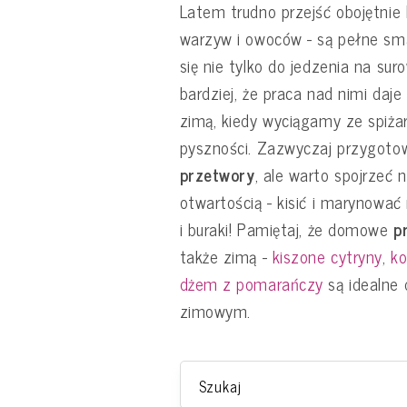
Latem trudno przejść obojętnie
warzyw i owoców - są pełne sma
się nie tylko do jedzenia na sur
bardziej, że praca nad nimi daje
zimą, kiedy wyciągamy ze spiżarn
pyszności. Zazwyczaj przygoto
przetwory
, ale warto spojrzeć
otwartością - kisić i marynować
i buraki! Pamiętaj, że domowe
p
także zimą -
kiszone cytryny
,
ko
dżem z pomarańczy
są idealne
zimowym.