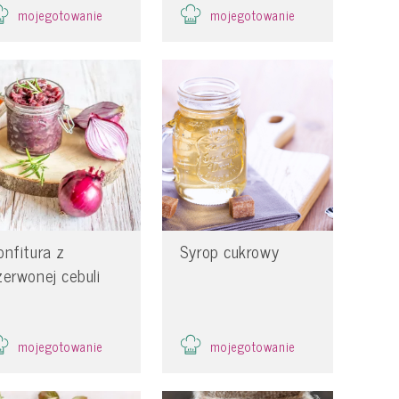
mojegotowanie
mojegotowanie
onfitura z
Syrop cukrowy
zerwonej cebuli
mojegotowanie
mojegotowanie