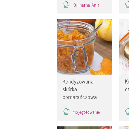
Kulinarna Ania
Kandyzowana
K
skórka
c
pomarańczowa
mojegotowanie