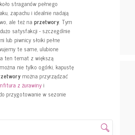
 koło straganów pełnego
ku, zapachu i idealnie nadają
owo, ale też na
przetwory
. Tym
 dużo satysfakcji - szczególnie
i lub piwnicy słoiki pełne
wujemy te same, ulubione
 na ten temat z większą
 można nie tylko ogórki, kapustę
rzetwory
można przyrządzać
nfitura z żurawiny
i
 do przygotowanie w sezonie