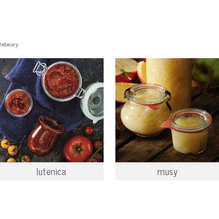
zetwory
lutenica
musy