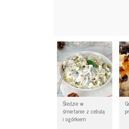
Śledzie w
G
śmietanie z cebulą
p
i ogórkiem