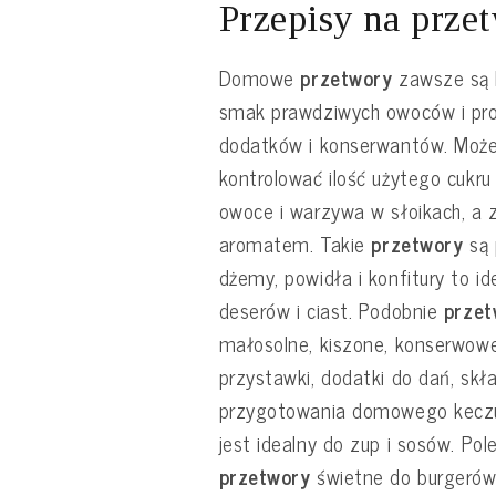
Przepisy na prze
Domowe
przetwory
zawsze są l
smak prawdziwych owoców i pro
dodatków i konserwantów. Może
kontrolować ilość użytego cukr
owoce i warzywa w słoikach, a 
aromatem. Takie
przetwory
są 
dżemy, powidła i konfitury to i
deserów i ciast. Podobnie
przet
małosolne, kiszone, konserwowe 
przystawki, dodatki do dań, skł
przygotowania domowego keczu
jest idealny do zup i sosów. Pol
przetwory
świetne do burgerów