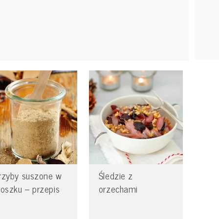
rzyby suszone w
Śledzie z
roszku – przepis
orzechami