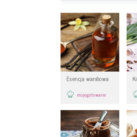
Esencja waniliowa
K
mojegotowanie