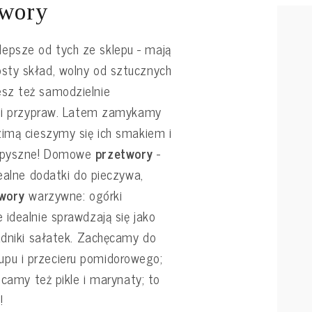
twory
epsze od tych ze sklepu - mają
sty skład, wolny od sztucznych
sz też samodzielnie
u i przypraw. Latem zamykamy
zimą cieszymy się ich smakiem i
pyszne! Domowe
przetwory
-
dealne dodatki do pieczywa,
wory
warzywne: ogórki
idealnie sprawdzają się jako
adniki sałatek. Zachęcamy do
pu i przecieru pomidorowego;
ecamy też pikle i marynaty; to
!