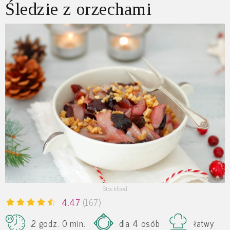
Śledzie z orzechami
Stockfood
4.47
(167)
2 godz. 0 min.
dla 4 osób
łatwy