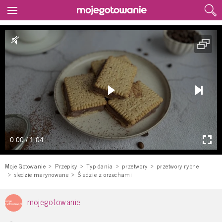
0:00 / 1:04
Moje Gotowanie
Przepisy
Typ dania
przetwory
przetwory rybne
sledzie marynowane
Śledzie z orzechami
mojegotowanie