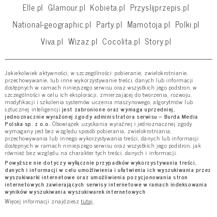
Elle.pl
Glamour.pl
Kobieta.pl
Przyslijprzepis.pl
National-geographic.pl
Party.pl
Mamotoja.pl
Polki.pl
Viva.pl
Wizaz.pl
Cocolita.pl
Story.pl
Jakiekolwiek aktywności, w szczególności: pobieranie, zwielokrotnianie,
przechowywanie, lub inne wykorzystywanie treści, danych lub informacji
dostępnych w ramach niniejszego serwisu oraz wszystkich jego podstron, w
szczególności w celu ich eksploracji, zmierzającej do tworzenia, rozwoju,
modyfikacji i szkolenia systemów uczenia maszynowego, algorytmów lub
sztucznej inteligencji
jest zabronione oraz wymaga uprzedniej,
jednoznacznie wyrażonej zgody administratora serwisu – Burda Media
Polska sp. z o.o.
Obowiązek uzyskania wyraźnej i jednoznacznej zgody
wymagany jest bez względu sposób pobierania, zwielokrotniania,
przechowywania lub innego wykorzystywania treści, danych lub informacji
dostępnych w ramach niniejszego serwisu oraz wszystkich jego podstron, jak
również bez względu na charakter tych treści, danych i informacji.
Powyższe nie dotyczy wyłącznie przypadków wykorzystywania treści,
danych i informacji w celu umożliwienia i ułatwienia ich wyszukiwania przez
wyszukiwarki internetowe oraz umożliwienia pozycjonowania stron
internetowych zawierających serwisy internetowe w ramach indeksowania
wyników wyszukiwania wyszukiwarek internetowych
Więcej informacji znajdziesz
tutaj
.