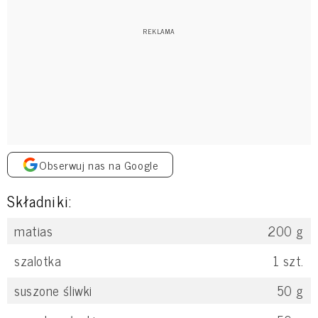
Obserwuj nas na Google
Składniki:
matias
200
g
szalotka
1
szt.
suszone śliwki
50
g