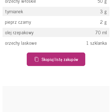
orzechy włoskie
50
g
tymianek
3
g
pieprz czarny
2
g
olej rzepakowy
70
ml
orzechy laskowe
1
szklanka
Skopiuj listę zakupów