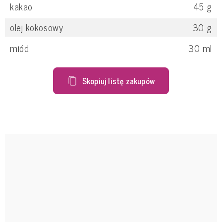
kakao
45
g
olej kokosowy
30
g
miód
30
ml
Skopiuj listę zakupów