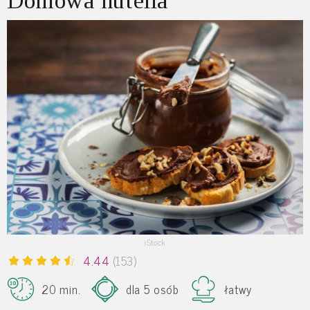
Domowa nutella
iStock
4.44
(153)
20 min.
dla 5 osób
łatwy