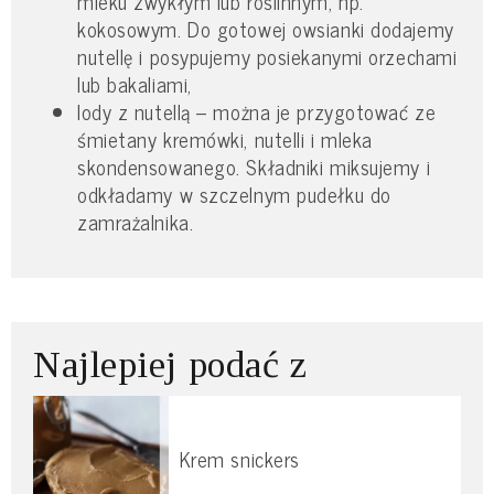
mleku zwykłym lub roślinnym, np.
kokosowym. Do gotowej owsianki dodajemy
nutellę i posypujemy posiekanymi orzechami
lub bakaliami,
lody z nutellą – można je przygotować ze
śmietany kremówki, nutelli i mleka
skondensowanego. Składniki miksujemy i
odkładamy w szczelnym pudełku do
zamrażalnika.
Najlepiej podać z
Krem snickers