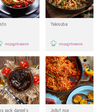
isto
Yakisoba
mojegotowanie
mojegotowanie
os jack daniel’s
Jollof rice