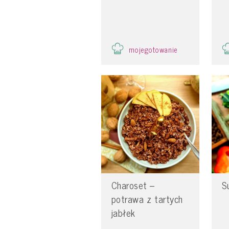
mojegotowanie
Charoset –
S
potrawa z tartych
jabłek