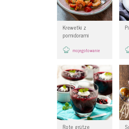
Krewetki z
P
pomidorami
mojegotowanie
Rote grütze
S