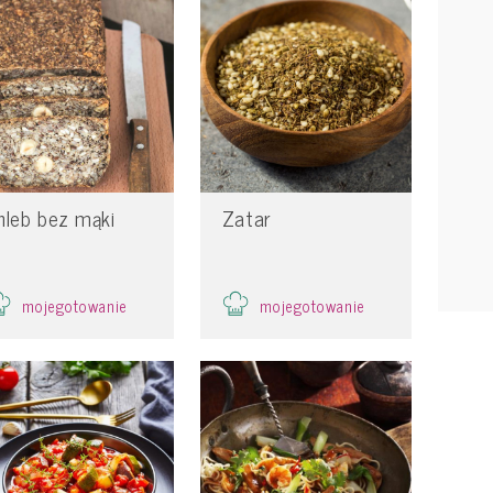
hleb bez mąki
Zatar
mojegotowanie
mojegotowanie