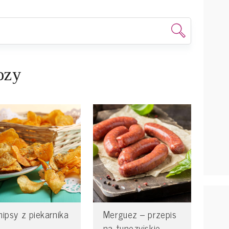
ozy
hipsy z piekarnika
Merguez – przepis
na tunezyjskie