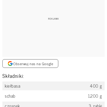
Obserwuj nas na Google
Składniki:
kiełbasa
400
g
schab
1200
g
czosnek
3
ząbki