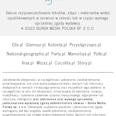
Dalsze rozpowszechnianie tekstów, zdjęć i materiałów wideo
opublikowanych w serwisie w całości lub w części wymaga
uprzedniej zgody wydawcy.
© 2022 BURDA MEDIA POLSKA SP. Z O.O.
Elle.pl
Glamour.pl
Kobieta.pl
Przyslijprzepis.pl
National-geographic.pl
Party.pl
Mamotoja.pl
Polki.pl
Viva.pl
Wizaz.pl
Cocolita.pl
Story.pl
Jakiekolwiek aktywności, w szczególności: pobieranie, zwielokrotnianie,
przechowywanie, lub inne wykorzystywanie treści, danych lub informacji
dostępnych w ramach niniejszego serwisu oraz wszystkich jego podstron, w
szczególności w celu ich eksploracji, zmierzającej do tworzenia, rozwoju,
modyfikacji i szkolenia systemów uczenia maszynowego, algorytmów lub
sztucznej inteligencji
jest zabronione oraz wymaga uprzedniej,
jednoznacznie wyrażonej zgody administratora serwisu – Burda Media
Polska sp. z o.o.
Obowiązek uzyskania wyraźnej i jednoznacznej zgody
wymagany jest bez względu sposób pobierania, zwielokrotniania,
przechowywania lub innego wykorzystywania treści, danych lub informacji