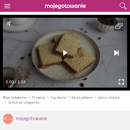
0:00 / 1:04
Moje Gotowanie
Przepisy
Typ dania
dania główne
dania mięsne
Schab po sztygarsku
mojegotowanie