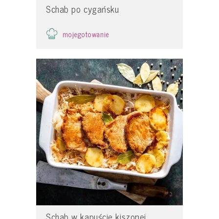
Schab po cygańsku
mojegotowanie
Schab w kapuście kiszonej