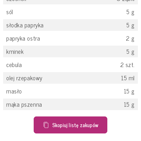
sól
5
g
słodka papryka
5
g
papryka ostra
2
g
kminek
5
g
cebula
2
szt.
olej rzepakowy
15
ml
masło
15
g
mąka pszenna
15
g
Skopiuj listę zakupów