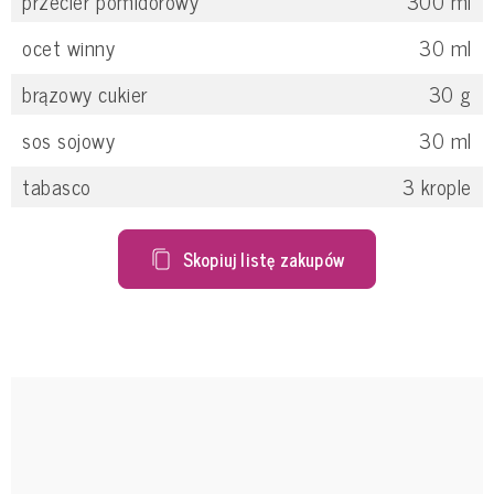
przecier pomidorowy
300
ml
ocet winny
30
ml
brązowy cukier
30
g
sos sojowy
30
ml
tabasco
3
krople
Skopiuj listę zakupów