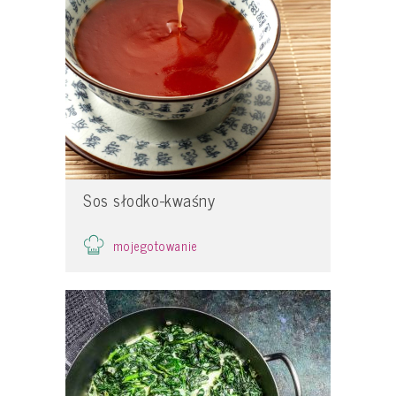
Sos słodko-kwaśny
mojegotowanie