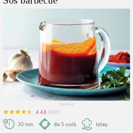
Sos barbecue
Stockfood
4.48
(160)
30 min.
dla 5 osób
łatwy