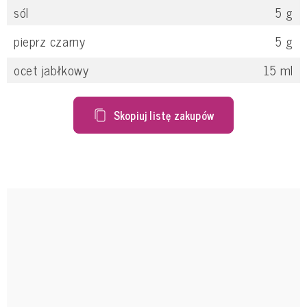
sól
5
g
pieprz czarny
5
g
ocet jabłkowy
15
ml
Skopiuj listę zakupów