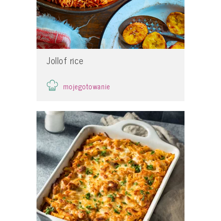
Jollof rice
mojegotowanie