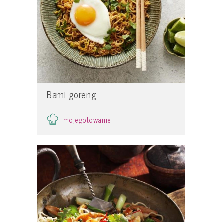
Bami goreng
mojegotowanie