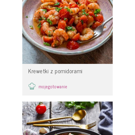
Krewetki z pomidorami
mojegotowanie