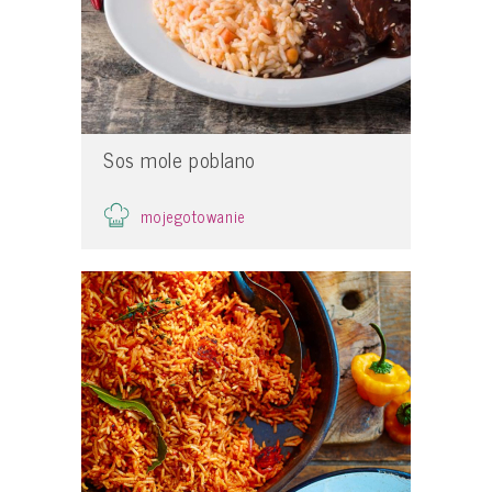
Sos mole poblano
mojegotowanie