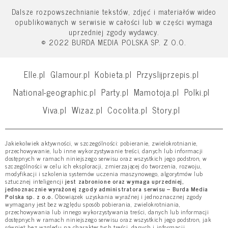
Dalsze rozpowszechnianie tekstów, zdjęć i materiałów wideo
opublikowanych w serwisie w całości lub w części wymaga
uprzedniej zgody wydawcy.
© 2022 BURDA MEDIA POLSKA SP. Z O.O.
Elle.pl
Glamour.pl
Kobieta.pl
Przyslijprzepis.pl
National-geographic.pl
Party.pl
Mamotoja.pl
Polki.pl
Viva.pl
Wizaz.pl
Cocolita.pl
Story.pl
Jakiekolwiek aktywności, w szczególności: pobieranie, zwielokrotnianie,
przechowywanie, lub inne wykorzystywanie treści, danych lub informacji
dostępnych w ramach niniejszego serwisu oraz wszystkich jego podstron, w
szczególności w celu ich eksploracji, zmierzającej do tworzenia, rozwoju,
modyfikacji i szkolenia systemów uczenia maszynowego, algorytmów lub
sztucznej inteligencji
jest zabronione oraz wymaga uprzedniej,
jednoznacznie wyrażonej zgody administratora serwisu – Burda Media
Polska sp. z o.o.
Obowiązek uzyskania wyraźnej i jednoznacznej zgody
wymagany jest bez względu sposób pobierania, zwielokrotniania,
przechowywania lub innego wykorzystywania treści, danych lub informacji
dostępnych w ramach niniejszego serwisu oraz wszystkich jego podstron, jak
również bez względu na charakter tych treści, danych i informacji.