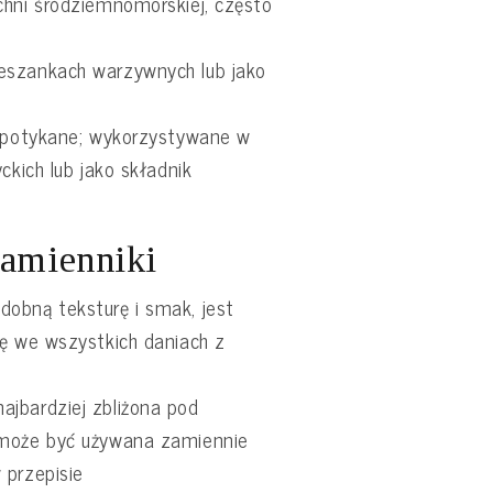
chni śródziemnomorskiej, często
eszankach warzywnych lub jako
 spotykane; wykorzystywane w
ckich lub jako składnik
zamienniki
obną teksturę i smak, jest
ię we wszystkich daniach z
jbardziej zbliżona pod
 może być używana zamiennie
 przepisie