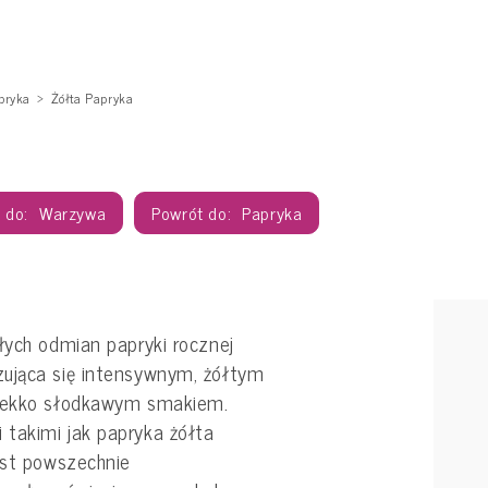
pryka
Żółta Papryka
Warzywa
Papryka
łych odmian papryki rocznej
zująca się intensywnym, żółtym
 lekko słodkawym smakiem.
takimi jak papryka żółta
est powszechnie