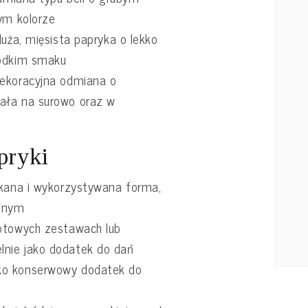
ym kolorze
duża, mięsista papryka o lekko
łodkim smaku
dekoracyjna odmiana o
ała na surowo oraz w
pryki
ykana i wykorzystywana forma,
cznym
otowych zestawach lub
nie jako dodatek do dań
ko konserwowy dodatek do