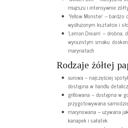
miąższu i intensywnie żółt
‘Yellow Monster’ – bardzo 
wydłużonym kształcie i s
‘Lemon Dream’ – drobna, 
wyrazistym smaku; doskon
marynatach
Rodzaje żółtej pa
surowa – najczęściej spot
dostępna w handlu detali
grillowana – dostępna w g
przygotowywana samodziel
marynowana – używana ja
kanapek i sałatek