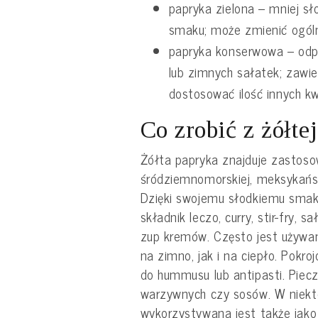
papryka zielona – mniej s
smaku; może zmienić ogóln
papryka konserwowa – odp
lub zimnych sałatek; zawie
dostosować ilość innych k
Co zrobić z żółte
Żółta papryka znajduje zastoso
śródziemnomorskiej, meksykańskie
Dzięki swojemu słodkiemu smako
składnik leczo, curry, stir-fry, sał
zup kremów. Często jest używa
na zimno, jak i na ciepło. Pokr
do hummusu lub antipasti. Piec
warzywnych czy sosów. W niekt
wykorzystywana jest także jako