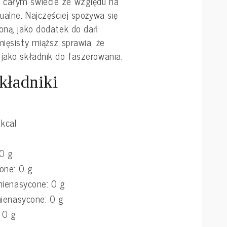
 całym świecie ze względu na
ualne. Najczęściej spożywa się
żoną, jako dodatek do dań
mięsisty miąższ sprawia, że
jako składnik do faszerowania.
kładniki
kcal
 0 g
one: 0 g
nienasycone: 0 g
ienasycone: 0 g
 0 g