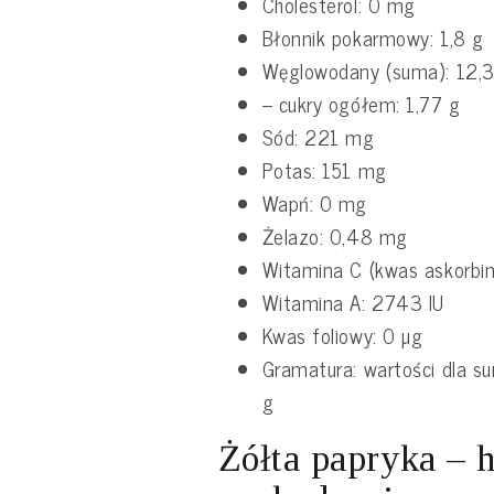
Cholesterol: 0 mg
Błonnik pokarmowy: 1,8 g
Węglowodany (suma): 12,
– cukry ogółem: 1,77 g
Sód: 221 mg
Potas: 151 mg
Wapń: 0 mg
Żelazo: 0,48 mg
Witamina C (kwas askorbi
Witamina A: 2743 IU
Kwas foliowy: 0 µg
Gramatura: wartości dla sur
g
Żółta papryka – h