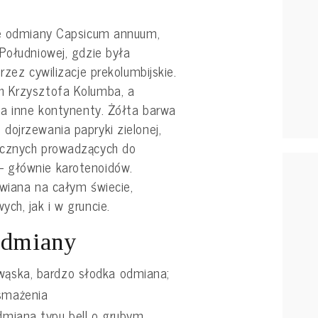
ne odmiany Capsicum annuum,
Południowej, gdzie była
rzez cywilizacje prekolumbijskie.
h Krzysztofa Kolumba, a
na inne kontynenty. Żółta barwa
dojrzewania papryki zielonej,
icznych prowadzących do
 głównie karotenoidów.
awiana na całym świecie,
ch, jak i w gruncie.
odmiany
 wąska, bardzo słodka odmiana;
 smażenia
odmiana typu bell o grubym