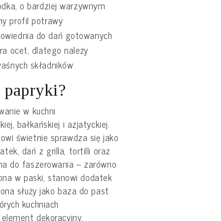
łodka, o bardziej warzywnym
y profil potrawy
owiednia do dań gotowanych
ra ocet, dlatego należy
waśnych składników
j papryki?
wanie w kuchni
j, bałkańskiej i azjatyckiej.
wi świetnie sprawdza się jako
atek, dań z grilla, tortilli oraz
na do faszerowania – zarówno
ojona w paski, stanowi dodatek
zona służy jako baza do past
órych kuchniach
 element dekoracyjny.