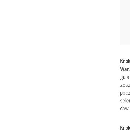
Krok
War
gul
zesz
pocz
sele
chwi
Krok