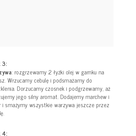
 3:
zywa
: rozgrzewamy 2 łyżki olej w garnku na
asz. Wrzucamy cebulę i podsmażamy do
klenia. Dorzucamy czosnek i podgrzewamy, aż
ujemy jego silny aromat. Dodajemy marchew i
r i smażymy wszystkie warzywa jeszcze przez
lę.
 4: