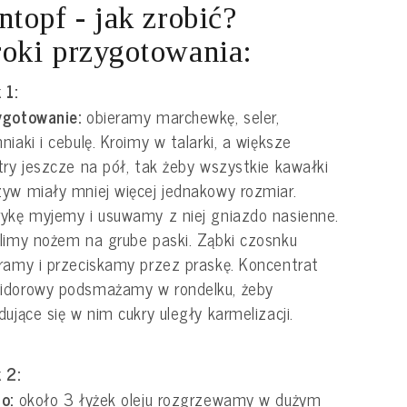
ntopf - jak zrobić?
oki przygotowania:
 1:
ygotowanie:
obieramy marchewkę, seler,
niaki i cebulę. Kroimy w talarki, a większe
try jeszcze na pół, tak żeby wszystkie kawałki
yw miały mniej więcej jednakowy rozmiar.
ykę myjemy i usuwamy z niej gniazdo nasienne.
limy nożem na grube paski. Ząbki czosnku
ramy i przeciskamy przez praskę. Koncentrat
idorowy podsmażamy w rondelku, żeby
dujące się w nim cukry uległy karmelizacji.
 2:
o:
około 3 łyżek oleju rozgrzewamy w dużym