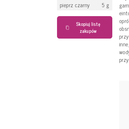
pieprz czarny
5
g
gar
eint
opr
Skopiuj listę
obsm
zakupów
przy
inne
wody
przy