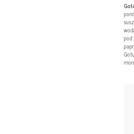
Got
pono
susz
wodą
pod 
papr
Gotu
mome