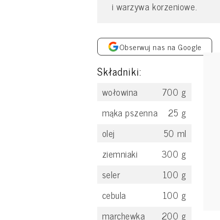
i warzywa korzeniowe.
Obserwuj nas na Google
Składniki:
wołowina
700
g
mąka pszenna
25
g
olej
50
ml
ziemniaki
300
g
seler
100
g
cebula
100
g
marchewka
200
g