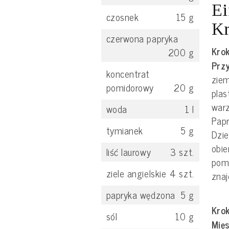
Ei
czosnek
15
g
Kr
czerwona papryka
Krok
200
g
Prz
koncentrat
ziem
pomidorowy
20
g
plas
warz
woda
1
l
Papr
tymianek
5
g
Dzie
obie
liść laurowy
3
szt.
pom
ziele angielskie
4
szt.
znaj
papryka wędzona
5
g
Krok
sól
10
g
Mięs