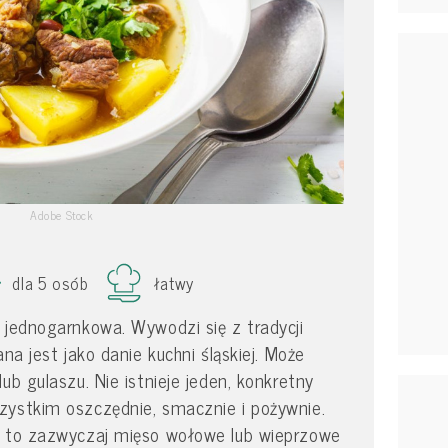
Adobe Stock
dla 5 osób
łatwy
 jednogarnkowa. Wywodzi się z tradycji
ana jest jako danie kuchni śląskiej. Może
ub gulaszu. Nie istnieje jeden, konkretny
zystkim oszczędnie, smacznie i pożywnie.
f to zazwyczaj mięso wołowe lub wieprzowe