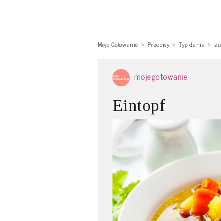
Moje Gotowanie
Przepisy
Typ dania
zu
mojegotowanie
Eintopf