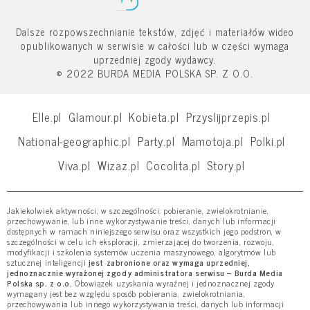
Dalsze rozpowszechnianie tekstów, zdjęć i materiałów wideo
opublikowanych w serwisie w całości lub w części wymaga
uprzedniej zgody wydawcy.
© 2022 BURDA MEDIA POLSKA SP. Z O.O.
Elle.pl
Glamour.pl
Kobieta.pl
Przyslijprzepis.pl
National-geographic.pl
Party.pl
Mamotoja.pl
Polki.pl
Viva.pl
Wizaz.pl
Cocolita.pl
Story.pl
Jakiekolwiek aktywności, w szczególności: pobieranie, zwielokrotnianie,
przechowywanie, lub inne wykorzystywanie treści, danych lub informacji
dostępnych w ramach niniejszego serwisu oraz wszystkich jego podstron, w
szczególności w celu ich eksploracji, zmierzającej do tworzenia, rozwoju,
modyfikacji i szkolenia systemów uczenia maszynowego, algorytmów lub
sztucznej inteligencji
jest zabronione oraz wymaga uprzedniej,
jednoznacznie wyrażonej zgody administratora serwisu – Burda Media
Polska sp. z o.o.
Obowiązek uzyskania wyraźnej i jednoznacznej zgody
wymagany jest bez względu sposób pobierania, zwielokrotniania,
przechowywania lub innego wykorzystywania treści, danych lub informacji