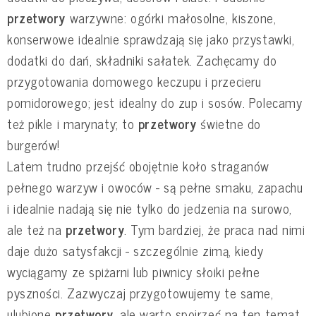
przetwory
warzywne: ogórki małosolne, kiszone,
konserwowe idealnie sprawdzają się jako przystawki,
dodatki do dań, składniki sałatek. Zachęcamy do
przygotowania domowego keczupu i przecieru
pomidorowego; jest idealny do zup i sosów. Polecamy
też pikle i marynaty; to
przetwory
świetne do
burgerów!
Latem trudno przejść obojętnie koło straganów
pełnego warzyw i owoców - są pełne smaku, zapachu
i idealnie nadają się nie tylko do jedzenia na surowo,
ale też na
przetwory
. Tym bardziej, że praca nad nimi
daje dużo satysfakcji - szczególnie zimą, kiedy
wyciągamy ze spiżarni lub piwnicy słoiki pełne
pyszności. Zazwyczaj przygotowujemy te same,
ulubione
przetwory
, ale warto spojrzeć na ten temat