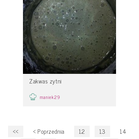
Zakwas zytni
maniek29
<<
<
Poprzednia
12
13
14