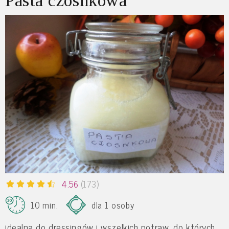
Pasta czosnkowa
4.56
(173)
10 min.
dla 1 osoby
idealna do dressingów i wszelkich potraw, do których