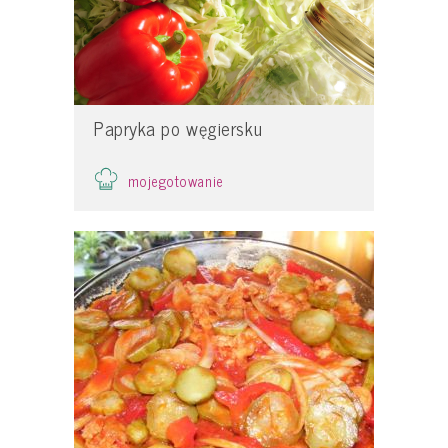
Papryka po węgiersku
mojegotowanie