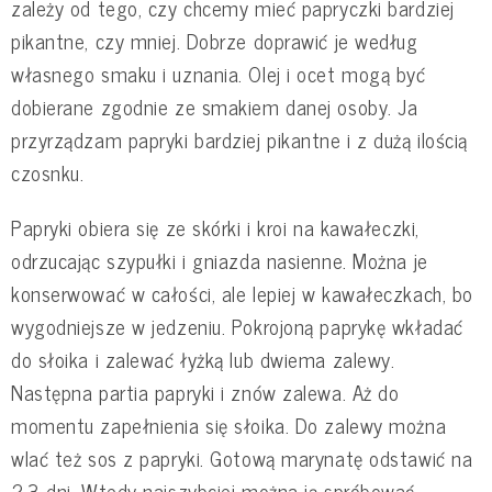
zależy od tego, czy chcemy mieć papryczki bardziej
pikantne, czy mniej. Dobrze doprawić je według
własnego smaku i uznania. Olej i ocet mogą być
dobierane zgodnie ze smakiem danej osoby. Ja
przyrządzam papryki bardziej pikantne i z dużą ilością
czosnku.
Papryki obiera się ze skórki i kroi na kawałeczki,
odrzucając szypułki i gniazda nasienne. Można je
konserwować w całości, ale lepiej w kawałeczkach, bo
wygodniejsze w jedzeniu. Pokrojoną paprykę wkładać
do słoika i zalewać łyżką lub dwiema zalewy.
Następna partia papryki i znów zalewa. Aż do
momentu zapełnienia się słoika. Do zalewy można
wlać też sos z papryki. Gotową marynatę odstawić na
2-3 dni. Wtedy najszybciej można ją spróbować.