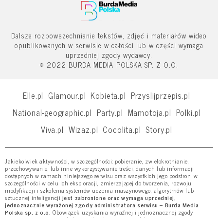
Dalsze rozpowszechnianie tekstów, zdjęć i materiałów wideo
opublikowanych w serwisie w całości lub w części wymaga
uprzedniej zgody wydawcy.
© 2022 BURDA MEDIA POLSKA SP. Z O.O.
Elle.pl
Glamour.pl
Kobieta.pl
Przyslijprzepis.pl
National-geographic.pl
Party.pl
Mamotoja.pl
Polki.pl
Viva.pl
Wizaz.pl
Cocolita.pl
Story.pl
Jakiekolwiek aktywności, w szczególności: pobieranie, zwielokrotnianie,
przechowywanie, lub inne wykorzystywanie treści, danych lub informacji
dostępnych w ramach niniejszego serwisu oraz wszystkich jego podstron, w
szczególności w celu ich eksploracji, zmierzającej do tworzenia, rozwoju,
modyfikacji i szkolenia systemów uczenia maszynowego, algorytmów lub
sztucznej inteligencji
jest zabronione oraz wymaga uprzedniej,
jednoznacznie wyrażonej zgody administratora serwisu – Burda Media
Polska sp. z o.o.
Obowiązek uzyskania wyraźnej i jednoznacznej zgody