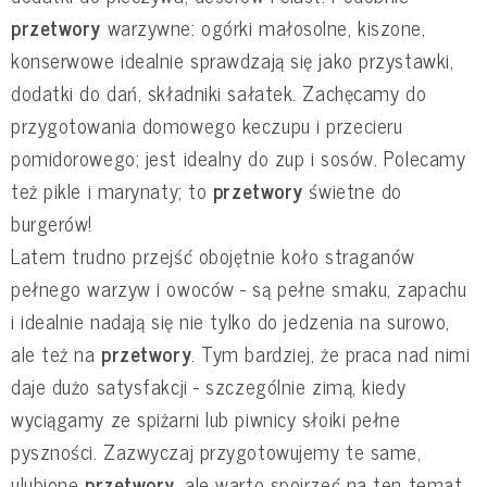
przetwory
warzywne: ogórki małosolne, kiszone,
konserwowe idealnie sprawdzają się jako przystawki,
dodatki do dań, składniki sałatek. Zachęcamy do
przygotowania domowego keczupu i przecieru
pomidorowego; jest idealny do zup i sosów. Polecamy
też pikle i marynaty; to
przetwory
świetne do
burgerów!
Latem trudno przejść obojętnie koło straganów
pełnego warzyw i owoców - są pełne smaku, zapachu
i idealnie nadają się nie tylko do jedzenia na surowo,
ale też na
przetwory
. Tym bardziej, że praca nad nimi
daje dużo satysfakcji - szczególnie zimą, kiedy
wyciągamy ze spiżarni lub piwnicy słoiki pełne
pyszności. Zazwyczaj przygotowujemy te same,
ulubione
przetwory
, ale warto spojrzeć na ten temat