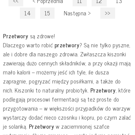
<<
<
Poprzednia
11
12
13
14
15
Następna
>
>>
Przetwory
są zdrowe!
Dlaczego warto robić
przetwory
? Są nie tylko pyszne,
ale i dobre dla naszego zdrowia. Zwłaszcza kiszonki
zawierają dużo cennych składników, a przy okazji mają
mało kalorii – możemy jeść ich tyle, ile dusza
zapragnie, pogryzać między posiłkami, a także do
nich. Kiszonki to naturalny probiotyk.
Przetwory
, które
podlegają procesowi fermentacji są też proste do
przygotowania – w większości przypadków do warzyw
wystarczy dodać nieco czosnku i kopru, po czym zalać
je solanką.
Przetwory
w zaciemnionej szafce