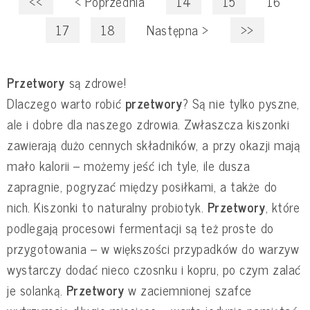
<<
<
Poprzednia
14
15
16
17
18
Następna
>
>>
Przetwory
są zdrowe!
Dlaczego warto robić
przetwory
? Są nie tylko pyszne,
ale i dobre dla naszego zdrowia. Zwłaszcza kiszonki
zawierają dużo cennych składników, a przy okazji mają
mało kalorii – możemy jeść ich tyle, ile dusza
zapragnie, pogryzać między posiłkami, a także do
nich. Kiszonki to naturalny probiotyk.
Przetwory
, które
podlegają procesowi fermentacji są też proste do
przygotowania – w większości przypadków do warzyw
wystarczy dodać nieco czosnku i kopru, po czym zalać
je solanką.
Przetwory
w zaciemnionej szafce