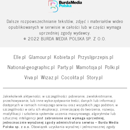
Dalsze rozpowszechnianie tekstów, zdjęć i materiałów wideo
opublikowanych w serwisie w całości lub w części wymaga
uprzedniej zgody wydawcy.
© 2022 BURDA MEDIA POLSKA SP. Z O.O.
Elle.pl
Glamour.pl
Kobieta.pl
Przyslijprzepis.pl
National-geographic.pl
Party.pl
Mamotoja.pl
Polki.pl
Viva.pl
Wizaz.pl
Cocolita.pl
Story.pl
Jakiekolwiek aktywności, w szczególności: pobieranie, zwielokrotnianie,
przechowywanie, lub inne wykorzystywanie treści, danych lub informacji
dostępnych w ramach niniejszego serwisu oraz wszystkich jego podstron, w
szczególności w celu ich eksploracji, zmierzającej do tworzenia, rozwoju,
modyfikacji i szkolenia systemów uczenia maszynowego, algorytmów lub
sztucznej inteligencji
jest zabronione oraz wymaga uprzedniej,
jednoznacznie wyrażonej zgody administratora serwisu – Burda Media
Polska sp. z o.o.
Obowiązek uzyskania wyraźnej i jednoznacznej zgody