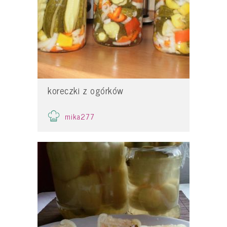
koreczki z ogórków
mika277