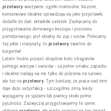
przetwory
warzywne: ogórki małosolne, kiszone,
konserwowe idealnie sprawdzają się jako przystawki,
dodatki do dań, składniki sałatek. Zachęcamy do
przygotowania domowego keczupu i przecieru
pomidorowego; jest idealny do zup i sosów. Polecamy
też pikle i marynaty; to
przetwory
świetne do
burgerów!
Latem trudno przejść obojętnie koło straganów
pełnego warzyw i owoców - są pełne smaku, zapachu
i idealnie nadają się nie tylko do jedzenia na surowo,
ale też na
przetwory
. Tym bardziej, że praca nad nimi
daje dużo satysfakcji - szczególnie zimą, kiedy
wyciągamy ze spiżarni lub piwnicy słoiki pełne
pyszności. Zazwyczaj przygotowujemy te same,
ulubione
przetwory
, ale warto spojrzeć na ten temat