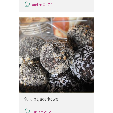
andzia0474
Kulki bajaderkowe
Olciam222