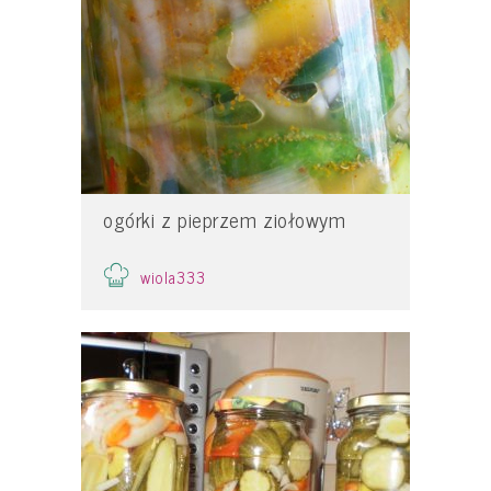
ogórki z pieprzem ziołowym
wiola333