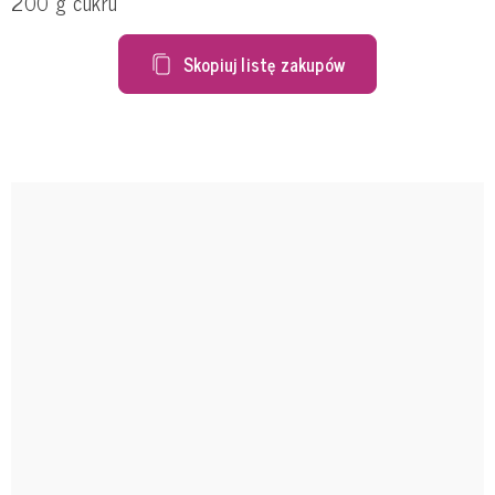
200 g cukru
Skopiuj listę zakupów