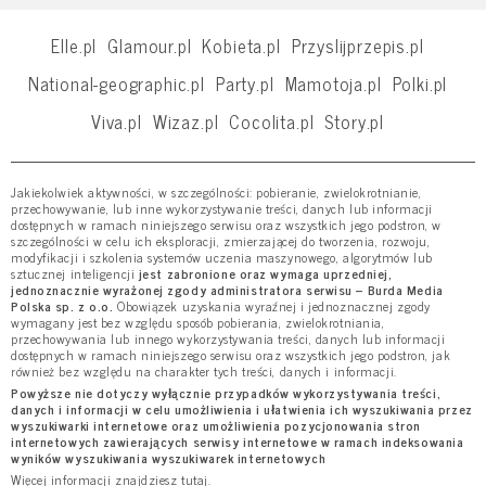
Elle.pl
Glamour.pl
Kobieta.pl
Przyslijprzepis.pl
National-geographic.pl
Party.pl
Mamotoja.pl
Polki.pl
Viva.pl
Wizaz.pl
Cocolita.pl
Story.pl
Jakiekolwiek aktywności, w szczególności: pobieranie, zwielokrotnianie,
przechowywanie, lub inne wykorzystywanie treści, danych lub informacji
dostępnych w ramach niniejszego serwisu oraz wszystkich jego podstron, w
szczególności w celu ich eksploracji, zmierzającej do tworzenia, rozwoju,
modyfikacji i szkolenia systemów uczenia maszynowego, algorytmów lub
sztucznej inteligencji
jest zabronione oraz wymaga uprzedniej,
jednoznacznie wyrażonej zgody administratora serwisu – Burda Media
Polska sp. z o.o.
Obowiązek uzyskania wyraźnej i jednoznacznej zgody
wymagany jest bez względu sposób pobierania, zwielokrotniania,
przechowywania lub innego wykorzystywania treści, danych lub informacji
dostępnych w ramach niniejszego serwisu oraz wszystkich jego podstron, jak
również bez względu na charakter tych treści, danych i informacji.
Powyższe nie dotyczy wyłącznie przypadków wykorzystywania treści,
danych i informacji w celu umożliwienia i ułatwienia ich wyszukiwania przez
wyszukiwarki internetowe oraz umożliwienia pozycjonowania stron
internetowych zawierających serwisy internetowe w ramach indeksowania
wyników wyszukiwania wyszukiwarek internetowych
Więcej informacji znajdziesz
tutaj
.