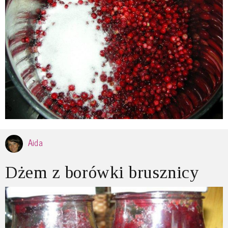
Aida
Dżem z borówki brusznicy