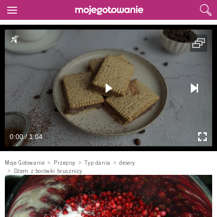
0:00 / 1:04
Moje Gotowanie
Przepisy
Typ dania
desery
Dżem z borówki brusznicy