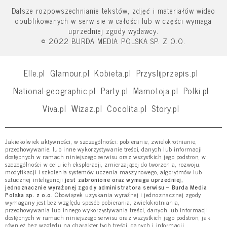
Dalsze rozpowszechnianie tekstów, zdjęć i materiałów wideo
opublikowanych w serwisie w całości lub w części wymaga
uprzedniej zgody wydawcy.
© 2022 BURDA MEDIA POLSKA SP. Z O.O.
Elle.pl
Glamour.pl
Kobieta.pl
Przyslijprzepis.pl
National-geographic.pl
Party.pl
Mamotoja.pl
Polki.pl
Viva.pl
Wizaz.pl
Cocolita.pl
Story.pl
Jakiekolwiek aktywności, w szczególności: pobieranie, zwielokrotnianie,
przechowywanie, lub inne wykorzystywanie treści, danych lub informacji
dostępnych w ramach niniejszego serwisu oraz wszystkich jego podstron, w
szczególności w celu ich eksploracji, zmierzającej do tworzenia, rozwoju,
modyfikacji i szkolenia systemów uczenia maszynowego, algorytmów lub
sztucznej inteligencji
jest zabronione oraz wymaga uprzedniej,
jednoznacznie wyrażonej zgody administratora serwisu – Burda Media
Polska sp. z o.o.
Obowiązek uzyskania wyraźnej i jednoznacznej zgody
wymagany jest bez względu sposób pobierania, zwielokrotniania,
przechowywania lub innego wykorzystywania treści, danych lub informacji
dostępnych w ramach niniejszego serwisu oraz wszystkich jego podstron, jak
również bez względu na charakter tych treści, danych i informacji.