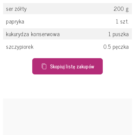
ser żółty
200
g
papryka
1
szt.
kukurydza konserwowa
1
puszka
szczypiorek
0.5
pęczka
Skopiuj listę zakupów