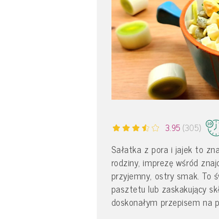
3.95
(305)
Sałatka z pora i jajek to z
rodziny, imprezę wśród znaj
przyjemny, ostry smak. To ś
pasztetu lub zaskakujący skład
doskonałym przepisem na p