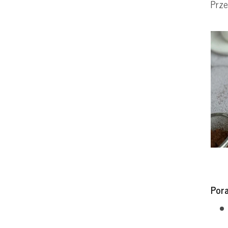
Prz
Por