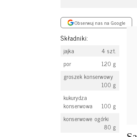
Obserwuj nas na Google
Składniki:
jajka
4
szt.
por
120
g
groszek konserwowy
100
g
kukurydza
konserwowa
100
g
konserwowe ogórki
80
g
Sa