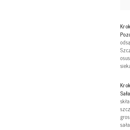
Krok
Pozo
odsą
Szcz
osus
sie
Krok
Sała
skł
szcz
gro
sała