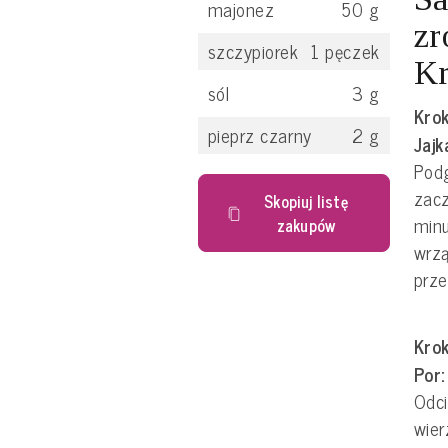
majonez
50
g
zr
szczypiorek
1
pęczek
Kr
sól
3
g
Krok
pieprz czarny
2
g
Jajk
Pod
zacz
Skopiuj listę
minu
zakupów
wrzą
prze
Krok
Por
Odci
wier