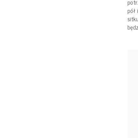
potr
pół 
sitk
będz