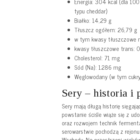
Energia: 304 kcal (dla 100
typu cheddar)
Białko: 14,29 g
Tłuszcz ogółem: 26,79 g
w tym kwasy tłuszczowe n
kwasy tłuszczowe trans: 0
Cholesterol: 71 mg
Sód (Na): 1286 mg
Węglowodany (w tym cukry
Sery – historia i
Sery mają długą historię sięgają
powstanie ściśle wiąże się z u
oraz rozwojem technik fermenta
serowarstwie pochodzą z rejonu
Wschodu. Na przestrzeni wieków 