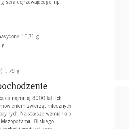
 g sera dojrzewającego, np.
asycone: 10,71 g
 g
): 1,79 g
 pochodzenie
cą co najmniej 8000 lat. Ich
domowieniem zwierząt mlecznych
cyjnych. Najstarsze wzmianki o
 Mezopotamii i Bliskiego
techniki produkcji sera