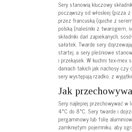
Sery stanowią kluczowy składni
począwszy od włoskiej (pizza z 
przez francuską (quiche z serem 
polską (naleśniki z twarogiem, 
składniki dań zapiekanych, sosó
sałatek. Twarde sery dojrzewają
startej, a sery pleśniowe stan
i przekąsek. W kuchni tex-mex 
daniach takich jak nachosy czy q
sery występują rzadko, z wyjątk
Jak przechowywa
Sery najlepiej przechowywać w 
4°C do 8°C. Sery twarde i dojr
pergaminowy lub folię aluminio
zamkniętym pojemniku, aby ogra