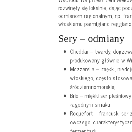
rozwinęły się lokalnie, dając p
odmianom regionalnym, np. fr
włoskiemu parmigiano reggiano
Sery – odmiany
Cheddar – twardy, dojrzew
produkowany głównie w Wiel
Mozzarella – miękki, niedo
włoskiego, często stosowa
śródziemnomorskiej
Brie – miękki ser pleśniow
łagodnym smaku
Roquefort – francuski ser 
owczego, charakterystyczn
fermentacji