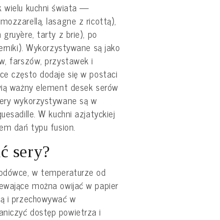
k wielu kuchni świata —
mozzarellą, lasagne z ricottą),
gruyère, tarty z brie), po
serniki). Wykorzystywane są jako
w, farszów, przystawek i
ce często dodaje się w postaci
owią ważny element desek serów
sery wykorzystywane są w
uesadille. W kuchni azjatyckiej
iem dań typu fusion.
ć sery?
lodówce, w temperaturze od
zewające można owijać w papier
wą i przechowywać w
niczyć dostęp powietrza i