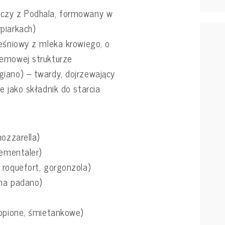
czy z Podhala, formowany w
piarkach)
leśniowy z mleka krowiego, o
remowej strukturze
iano) – twardy, dojrzewający
e jako składnik do starcia
mozzarella)
 ementaler)
 roquefort, gorgonzola)
ana padano)
topione, śmietankowe)