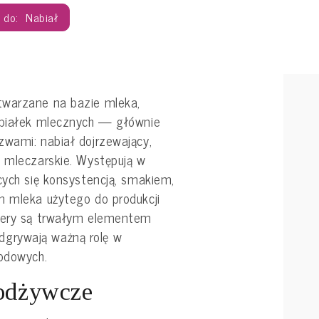
Nabiał
twarzane na bazie mleka,
 białek mlecznych — głównie
zwami: nabiał dojrzewający,
y mleczarskie. Występują w
cych się konsystencją, smakiem,
m mleka użytego do produkcji
 Sery są trwałym elementem
i odgrywają ważną rolę w
rodowych.
 odżywcze