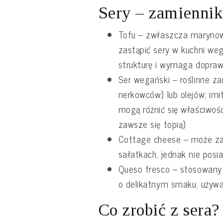
Sery – zamiennik
Tofu – zwłaszcza maryno
zastąpić sery w kuchni weg
strukturę i wymaga dopraw
Ser wegański – roślinne za
nerkowców) lub olejów; imit
mogą różnić się właściwośc
zawsze się topią)
Cottage cheese – może za
sałatkach, jednak nie posi
Queso fresco – stosowany 
o delikatnym smaku, używa
Co zrobić z sera?