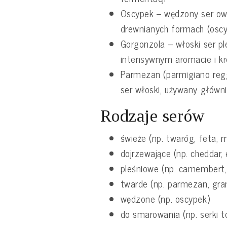
Oscypek – wędzony ser ow
drewnianych formach (oscy
Gorgonzola – włoski ser p
intensywnym aromacie i k
Parmezan (parmigiano regg
ser włoski, używany główni
Rodzaje serów
świeże (np. twaróg, feta, 
dojrzewające (np. cheddar,
pleśniowe (np. camembert,
twarde (np. parmezan, gr
wędzone (np. oscypek)
do smarowania (np. serki 