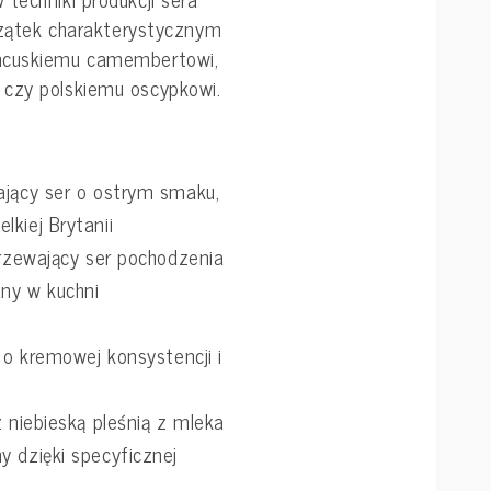
oczątek charakterystycznym
ancuskiemu camembertowi,
 czy polskiemu oscypkowi.
ający ser o ostrym smaku,
kiej Brytanii
jrzewający ser pochodzenia
ny w kuchni
y o kremowej konsystencji i
z niebieską pleśnią z mleka
y dzięki specyficznej