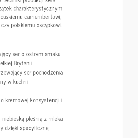
oczątek charakterystycznym
ancuskiemu camembertowi,
 czy polskiemu oscypkowi.
ający ser o ostrym smaku,
kiej Brytanii
jrzewający ser pochodzenia
ny w kuchni
y o kremowej konsystencji i
z niebieską pleśnią z mleka
y dzięki specyficznej