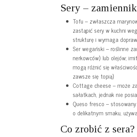
Sery – zamiennik
Tofu – zwłaszcza maryno
zastąpić sery w kuchni weg
strukturę i wymaga dopraw
Ser wegański – roślinne za
nerkowców) lub olejów; imit
mogą różnić się właściwośc
zawsze się topią)
Cottage cheese – może za
sałatkach, jednak nie posi
Queso fresco – stosowany 
o delikatnym smaku, używa
Co zrobić z sera?