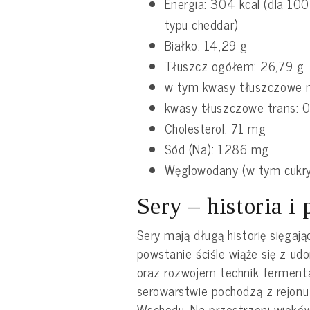
Energia: 304 kcal (dla 100
typu cheddar)
Białko: 14,29 g
Tłuszcz ogółem: 26,79 g
w tym kwasy tłuszczowe n
kwasy tłuszczowe trans: 0
Cholesterol: 71 mg
Sód (Na): 1286 mg
Węglowodany (w tym cukry
Sery – historia i
Sery mają długą historię sięgają
powstanie ściśle wiąże się z u
oraz rozwojem technik fermenta
serowarstwie pochodzą z rejonu
Wschodu. Na przestrzeni wieków 