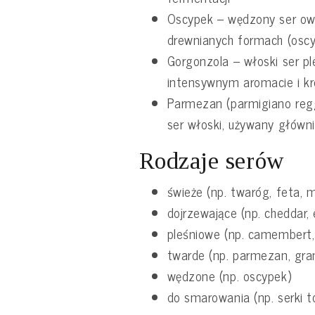
Oscypek – wędzony ser ow
drewnianych formach (oscy
Gorgonzola – włoski ser p
intensywnym aromacie i k
Parmezan (parmigiano regg
ser włoski, używany główni
Rodzaje serów
świeże (np. twaróg, feta, 
dojrzewające (np. cheddar,
pleśniowe (np. camembert,
twarde (np. parmezan, gr
wędzone (np. oscypek)
do smarowania (np. serki 