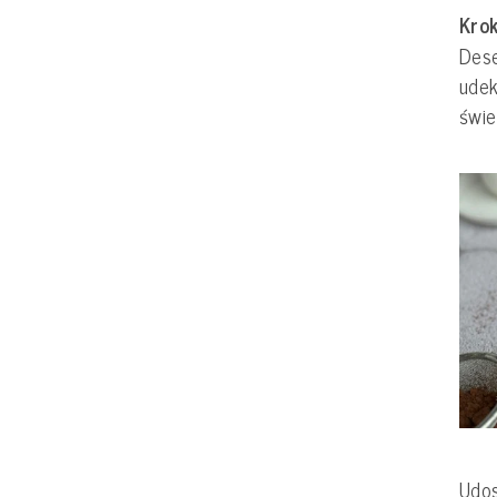
Krok
Dese
udek
świe
Udos