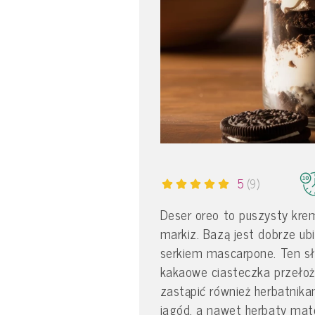
5
(9)
Deser oreo to puszysty kre
markiz. Bazą jest dobrze u
serkiem mascarpone. Ten sło
kakaowe ciasteczka przeło
zastąpić również herbatnik
jagód, a nawet herbaty mat