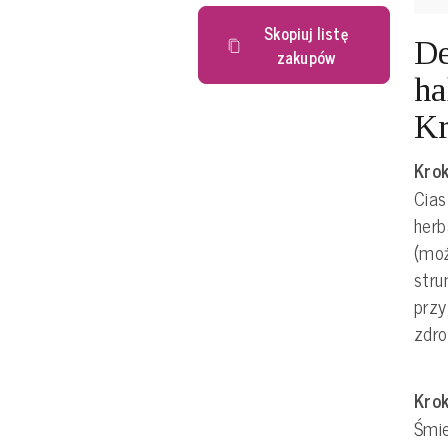
Skopiuj listę
De
zakupów
ha
Kr
Krok
Cias
herb
(mo
stru
prz
zdro
Krok
Śmi