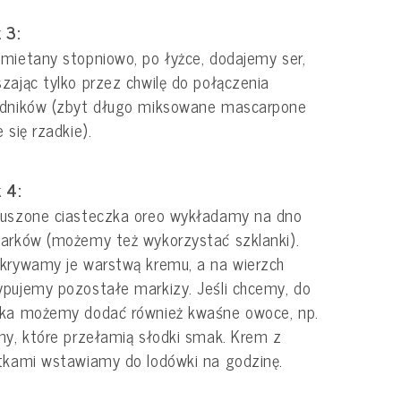
 3:
mietany stopniowo, po łyżce, dodajemy ser,
zając tylko przez chwilę do połączenia
adników (zbyt długo miksowane mascarpone
e się rzadkie).
 4:
ruszone ciasteczka oreo wykładamy na dno
arków (możemy też wykorzystać szklanki).
krywamy je warstwą kremu, a na wierzch
pujemy pozostałe markizy. Jeśli chcemy, do
dka możemy dodać również kwaśne owoce, np.
ny, które przełamią słodki smak. Krem z
tkami wstawiamy do lodówki na godzinę.