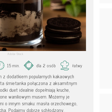
Adobe Stock
15 min.
dla 2 osób
łatwy
m z dodatkiem popularnych kakaowych
bita śmietanka połączona z aksamitnym
dki duet idealnie dopełniają kruche,
żone waniliowym musem. Możemy je
ami o innym smaku: masła orzechowego,
cha. Podajmy dobrze schłodzony,