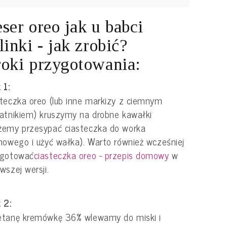
ser oreo jak u babci
linki - jak zrobić?
oki przygotowania:
 1:
teczka oreo (lub inne markizy z ciemnym
atnikiem) kruszymy na drobne kawałki
żemy przesypać ciasteczka do worka
nowego i użyć wałka). Warto również wcześniej
ygotować
ciasteczka oreo - przepis domowy
w
wszej wersji.
 2:
etanę kremówkę 36% wlewamy do miski i