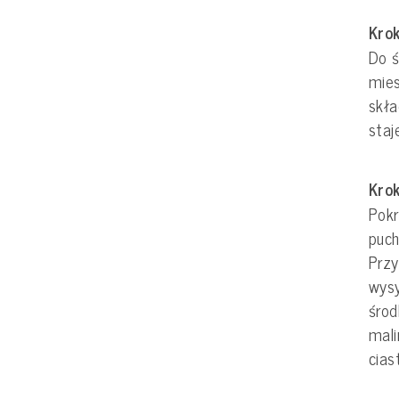
Krok
Do ś
mies
skł
staj
Krok
Pok
puch
Przy
wysy
śro
mali
cias