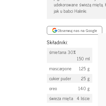
udekorowane świeżą miętą. 
jak u babci Halinki.
Obserwuj nas na Google
Składniki:
śmietana 30%
150
ml
mascarpone
125
g
cukier puder
25
g
oreo
140
g
świeża mięta
4
liście