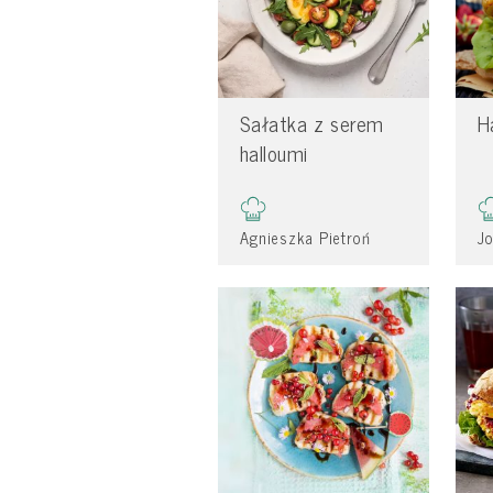
Sałatka z serem
H
halloumi
Agnieszka Pietroń
J