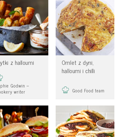
rytki z halloumi
Omlet z dyni,
halloumi i chilli
ophie Godwin –
Good Food team
okery writer