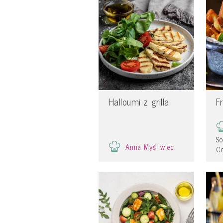
Halloumi z grilla
F
S
Anna Myśliwiec
Co