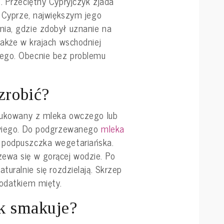
. Przeciętny Cypryjczyk zjada
o Cyprze, największym jego
ia, gdzie zdobył uznanie na
także w krajach wschodniej
ego. Obecnie bez problemu
zrobić?
odukowany z mleka owczego lub
rowiego. Do podgrzewanego
mleka
 podpuszczka wegetariańska.
ewa się w gorącej wodzie. Po
turalnie się rozdzielają. Skrzep
dodatkiem mięty.
ak smakuje?