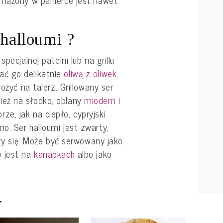
smażony w panierce jest nawet
 halloumi ?
pecjalnej patelni lub na grillu
ć go delikatnie
oliwą z oliwek
,
ożyć na talerz. Grillowany ser
eż na słodko, oblany
miodem
i
rze, jak na ciepło, cypryjski
o. Ser halloumi jest zwarty,
szy się. Może być serwowany jako
y jest na
kanapkach
albo jako
y