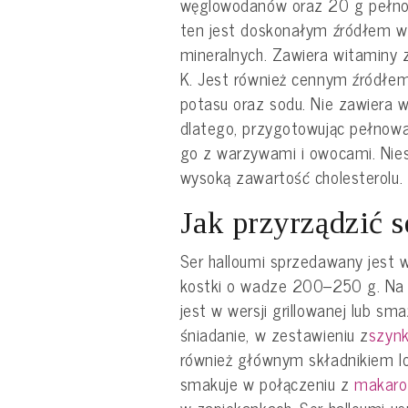
węglowodanów oraz 20 g pełnow
ten jest doskonałym źródłem wi
mineralnych. Zawiera witaminy z
K. Jest również cennym źródłem
potasu oraz sodu. Nie zawiera w
dlatego, przygotowując pełnowa
go z warzywami i owocami. Niest
wysoką zawartość cholesterolu.
Jak przyrządzić s
Ser halloumi sprzedawany jest w
kostki o wadze 200–250 g. Na 
jest w wersji grillowanej lub sm
śniadanie, w zestawieniu z
szyn
również głównym składnikiem lo
smakuje w połączeniu z
makaro