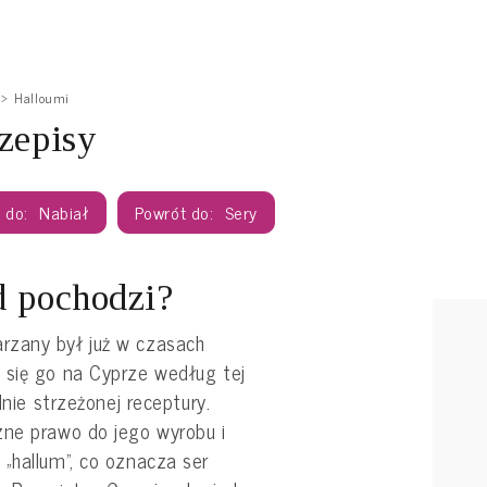
Halloumi
zepisy
Nabiał
Sery
d pochodzi?
rzany był już w czasach
 się go na Cyprze według tej
lnie strzeżonej receptury.
zne prawo do jego wyrobu i
„hallum”, co oznacza ser