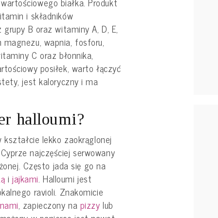
artościowego białka. Produkt
tamin i składników
 grupy B oraz witaminy A, D, E,
 magnezu, wapnia, fosforu,
itaminy C oraz błonnika,
rtościowy posiłek, warto łączyć
ety, jest kaloryczny i ma
er halloumi?
 kształcie lekko zaokrąglonej
Cyprze najczęściej serwowany
ażonej. Często jada się go na
ką
i
jajkami
. Halloumi jest
kalnego ravioli. Znakomicie
nami
, zapieczony na
pizzy
lub