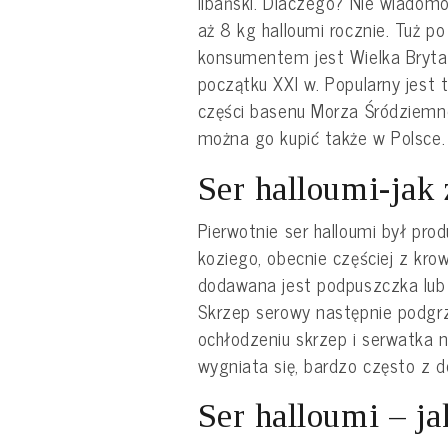
libański. Dlaczego? Nie wiadomo
aż 8 kg halloumi rocznie. Tuż p
konsumentem jest Wielka Brytan
początku XXI w. Popularny jest 
części basenu Morza Śródziemn
można go kupić także w Polsce.
Ser halloumi-jak 
Pierwotnie ser halloumi był pr
koziego, obecnie częściej z k
dodawana jest podpuszczka lub
Skrzep serowy następnie podgrz
ochłodzeniu skrzep i serwatka na
wygniata się, bardzo często z 
Ser halloumi – j