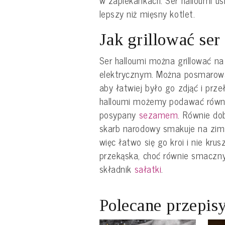
w zapiekankach. Ser halloumi u
lepszy niż mięsny kotlet.
Jak grillować ser
Ser halloumi można grillować na s
elektrycznym. Można posmarowa
aby łatwiej było go zdjąć i przeł
halloumi możemy podawać równi
posypany
sezamem
. Równie dob
skarb narodowy smakuje na zimn
więc łatwo się go kroi i nie kru
przekąska, choć równie smaczn
składnik
sałatki
.
Polecane przepis