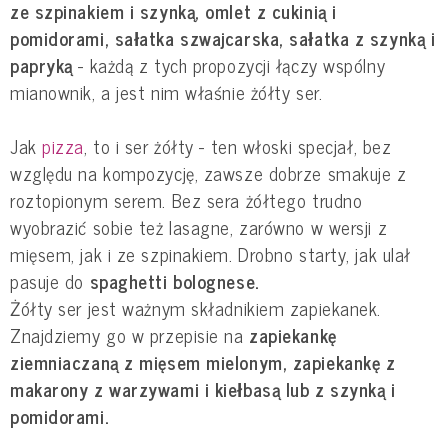
ze szpinakiem i szynką, omlet z cukinią i
pomidorami, sałatka szwajcarska, sałatka z szynką i
papryką
- każdą z tych propozycji łączy wspólny
mianownik, a jest nim właśnie żółty ser.
Jak
pizza
, to i ser żółty - ten włoski specjał, bez
względu na kompozycję, zawsze dobrze smakuje z
roztopionym serem. Bez sera żółtego trudno
wyobrazić sobie też lasagne, zarówno w wersji z
mięsem, jak i ze szpinakiem. Drobno starty, jak ulał
pasuje do
spaghetti bolognese.
Żółty ser jest ważnym składnikiem zapiekanek.
Znajdziemy go w przepisie na
zapiekankę
ziemniaczaną z mięsem mielonym, zapiekankę z
makarony z warzywami i kiełbasą lub z szynką i
pomidorami.