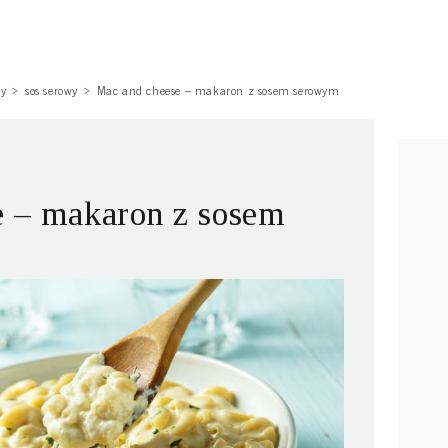
sy
sos serowy
Mac and cheese – makaron z sosem serowym
e – makaron z sosem