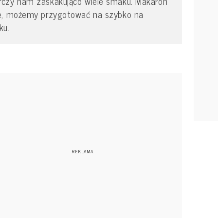
rczy nam zaskakująco wiele smaku. Makaron
se, możemy przygotować na szybko na
iku.