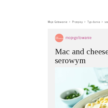
Moje Gotowanie
Przepisy
Typ dania
so
mojegotowanie
Mac and chees
serowym