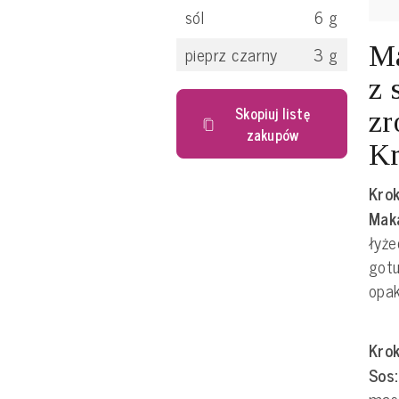
sól
6
g
Ma
pieprz czarny
3
g
z 
Skopiuj listę
zr
zakupów
Kr
Krok
Mak
łyże
gotu
opa
Krok
Sos