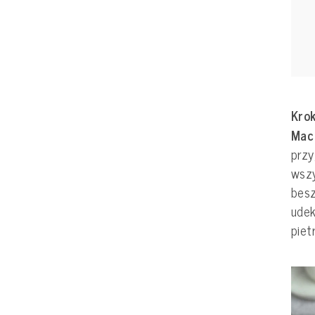
Krok
Mac
przy
wszy
bes
udek
piet