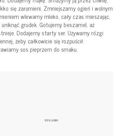
o. Dodajemy mąkę. Smażymy ją przez chwilę,
ekko się zarumieni. Zmniejszamy ogień i wolnym
mieniem wlewamy mleko, cały czas mieszając,
 uniknąć grudek. Gotujemy beszamel, aż
tnieje. Dodajemy starty ser. Używamy rózgi
ennej, żeby całkowicie się rozpuścił.
rawiamy sos pieprzem do smaku.