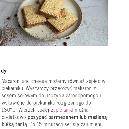
ady
Macaroni and cheese możemy również zapiec w
piekarniku. Wystarczy przełożyć makaron z
sosem serowym do naczynia żaroodpornego i
wstawić je do piekarnika rozgrzanego do
180°C. Wierzch takiej
zapiekanki
można
dodatkowo
posypać parmezanem lub maślaną
bułką tartą
. Po 15 minutach ser się zarumieni i