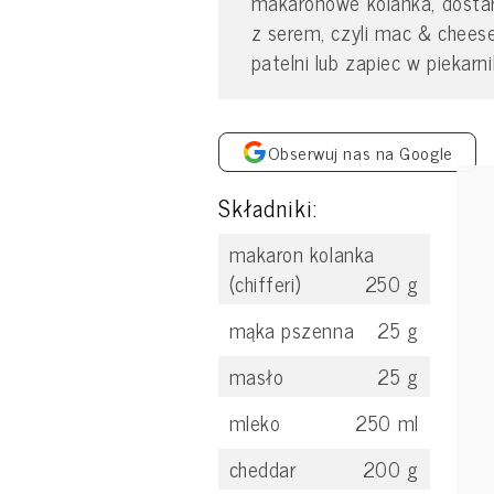
makaronowe kolanka, dosta
z serem, czyli mac & chee
patelni lub zapiec w piekarn
Obserwuj nas na Google
Składniki:
makaron kolanka
(chifferi)
250
g
mąka pszenna
25
g
masło
25
g
mleko
250
ml
cheddar
200
g