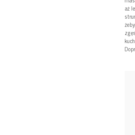
masł
aż l
stru
żeby
zgęs
kuch
Dop