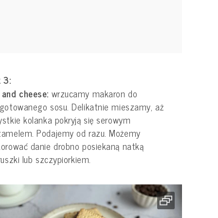
 3:
 and cheese:
wrzucamy makaron do
gotowanego sosu. Delikatnie mieszamy, aż
stkie kolanka pokryją się serowym
zamelem. Podajemy od razu. Możemy
orować danie drobno posiekaną natką
ruszki lub szczypiorkiem.