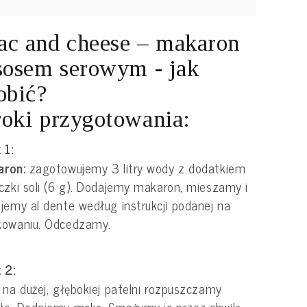
c and cheese – makaron
sosem serowym - jak
obić?
oki przygotowania:
 1:
aron:
zagotowujemy 3 litry wody z dodatkiem
czki soli (6 g). Dodajemy makaron, mieszamy i
jemy al dente według instrukcji podanej na
kowaniu. Odcedzamy.
 2:
:
na dużej, głębokiej patelni rozpuszczamy