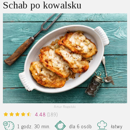
Schab po kowalsku
Artur Rogalski
4.48
(189)
1 godz. 30 min.
dla 6 osób
łatwy