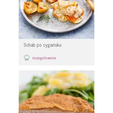
Schab po cygańsku
mojegotowanie