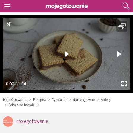
0:00 / 1:04
Moje Gotowanie
Przepisy
Typ dania
dania główne
kotlety
Schab po kowalsku
mojegotowanie