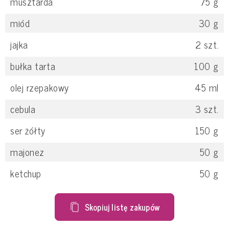
musztarda
75
g
miód
30
g
jajka
2
szt.
bułka tarta
100
g
olej rzepakowy
45
ml
cebula
3
szt.
ser żółty
150
g
majonez
50
g
ketchup
50
g
Skopiuj listę zakupów