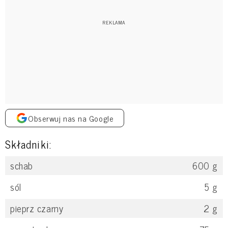
Obserwuj nas na Google
Składniki:
schab
600
g
sól
5
g
pieprz czarny
2
g