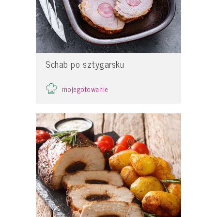
Schab po sztygarsku
mojegotowanie