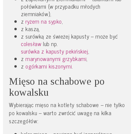
połówkami (w przypadku młodych
ziemniaków),
z
ryżem na sypko
,
z kaszą,
z surówką ze świeżej kapusty – może być
colesław
lub np.
surówka z kapusty pekińskiej
,
z
marynowanymi grzybkami
,
z
ogórkami kiszonymi
.
Mięso na schabowe po
kowalsku
Wybierając mięso na kotlety schabowe – nie tylko
po kowalsku – warto zwrócić uwagę na kilka
szczegółów: