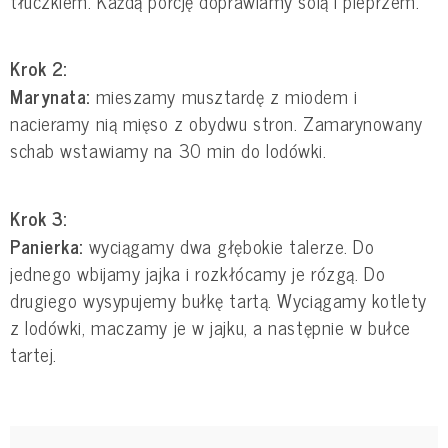
tłuczkiem. Każdą porcję doprawiamy solą i pieprzem.
Krok 2:
Marynata:
mieszamy musztardę z miodem i
nacieramy nią mięso z obydwu stron. Zamarynowany
schab wstawiamy na 30 min do lodówki.
Krok 3:
Panierka:
wyciągamy dwa głębokie talerze. Do
jednego wbijamy jajka i rozkłócamy je rózgą. Do
drugiego wysypujemy bułkę tartą. Wyciągamy kotlety
z lodówki, maczamy je w jajku, a następnie w bułce
tartej.