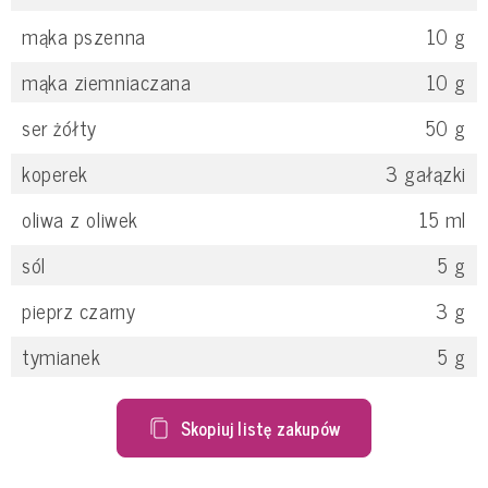
mąka pszenna
10
g
mąka ziemniaczana
10
g
ser żółty
50
g
koperek
3
gałązki
oliwa z oliwek
15
ml
sól
5
g
pieprz czarny
3
g
tymianek
5
g
Skopiuj listę zakupów