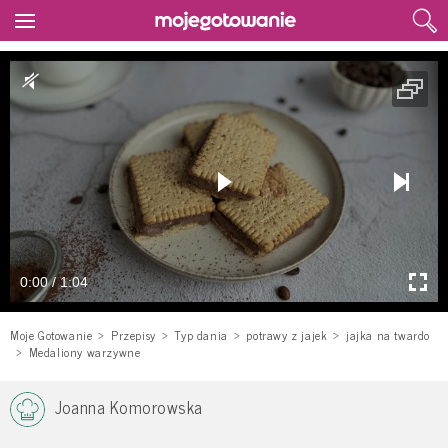
0:00 / 1:04
Moje Gotowanie
Przepisy
Typ dania
potrawy z jajek
jajka na twardo
Medaliony warzywne
Joanna Komorowska