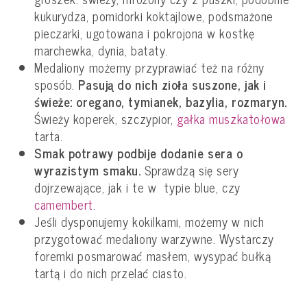
kukurydza, pomidorki koktajlowe, podsmażone
pieczarki, ugotowana i pokrojona w kostkę
marchewka, dynia, bataty.
Medaliony możemy przyprawiać też na różny
sposób.
Pasują do nich zioła suszone, jak i
świeże: oregano, tymianek, bazylia, rozmaryn.
Świeży koperek, szczypior,
gałka muszkatołowa
tarta.
Smak potrawy podbije dodanie sera o
wyrazistym smaku.
Sprawdzą się sery
dojrzewające, jak i te w typie blue, czy
camembert
.
Jeśli dysponujemy kokilkami, możemy w nich
przygotować medaliony warzywne. Wystarczy
foremki posmarować masłem, wysypać bułką
tartą i do nich przelać ciasto.