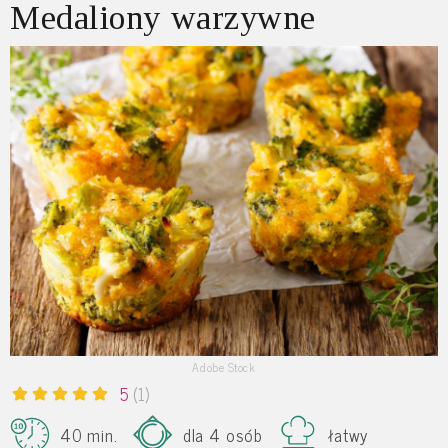
Medaliony warzywne
Adobe Stock
5
(1)
40 min.
dla 4 osób
łatwy