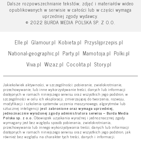
Dalsze rozpowszechnianie tekstów, zdjęć i materiałów wideo
opublikowanych w serwisie w całości lub w części wymaga
uprzedniej zgody wydawcy.
© 2022 BURDA MEDIA POLSKA SP. Z O.O.
Elle.pl
Glamour.pl
Kobieta.pl
Przyslijprzepis.pl
National-geographic.pl
Party.pl
Mamotoja.pl
Polki.pl
Viva.pl
Wizaz.pl
Cocolita.pl
Story.pl
Jakiekolwiek aktywności, w szczególności: pobieranie, zwielokrotnianie,
przechowywanie, lub inne wykorzystywanie treści, danych lub informacji
dostępnych w ramach niniejszego serwisu oraz wszystkich jego podstron, w
szczególności w celu ich eksploracji, zmierzającej do tworzenia, rozwoju,
modyfikacji i szkolenia systemów uczenia maszynowego, algorytmów lub
sztucznej inteligencji
jest zabronione oraz wymaga uprzedniej,
jednoznacznie wyrażonej zgody administratora serwisu – Burda Media
Polska sp. z o.o.
Obowiązek uzyskania wyraźnej i jednoznacznej zgody
wymagany jest bez względu sposób pobierania, zwielokrotniania,
przechowywania lub innego wykorzystywania treści, danych lub informacji
dostępnych w ramach niniejszego serwisu oraz wszystkich jego podstron, jak
również bez względu na charakter tych treści, danych i informacji.