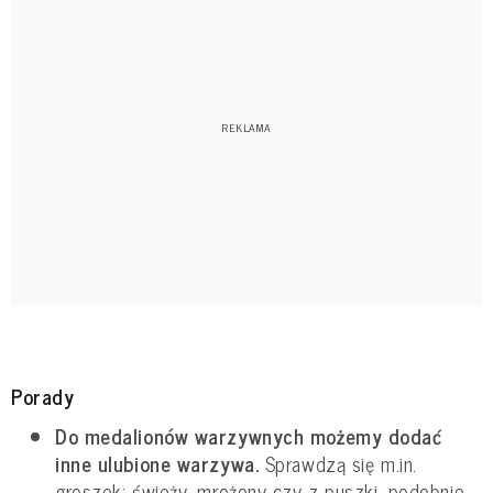
Porady
Do medalionów warzywnych możemy dodać
inne ulubione warzywa.
Sprawdzą się m.in.
groszek: świeży, mrożony czy z puszki, podobnie