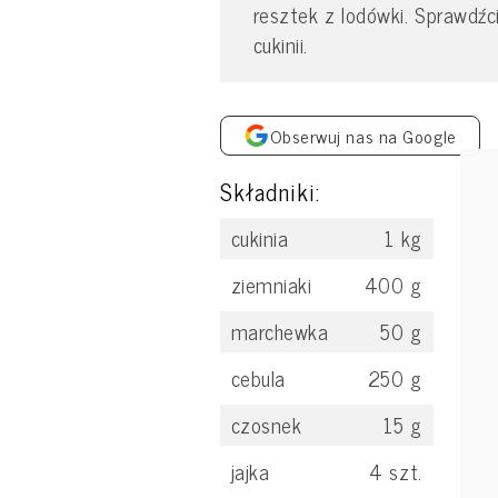
resztek z lodówki. Sprawdźc
cukinii.
Obserwuj nas na Google
Składniki:
cukinia
1
kg
ziemniaki
400
g
marchewka
50
g
cebula
250
g
czosnek
15
g
jajka
4
szt.