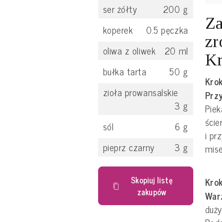
ser żółty
200
g
Za
koperek
0.5
pęczka
zr
oliwa z oliwek
20
ml
Kr
bułka tarta
50
g
Krok
zioła prowansalskie
Prz
3
g
Piek
ście
sól
6
g
i pr
pieprz czarny
3
g
mise
Skopiuj listę
Krok
zakupów
War
duży