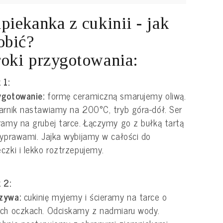
piekanka z cukinii - jak
obić?
oki przygotowania:
 1:
ygotowanie:
formę ceramiczną smarujemy oliwą.
arnik nastawiamy na 200°C, tryb góra-dół. Ser
ramy na grubej tarce. Łączymy go z bułką tartą
zyprawami. Jajka wybijamy w całości do
czki i lekko roztrzepujemy.
 2:
zywa:
cukinię myjemy i ścieramy na tarce o
ch oczkach. Odciskamy z nadmiaru wody.