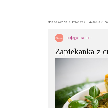
Moje Gotowanie
Przepisy
Typ dania
za
mojegotowanie
Zapiekanka z c