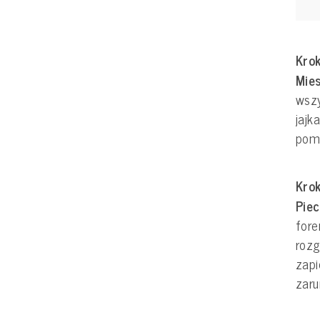
Krok
Mie
wszy
jajk
pomo
Krok
Piec
for
rozg
zapi
zaru