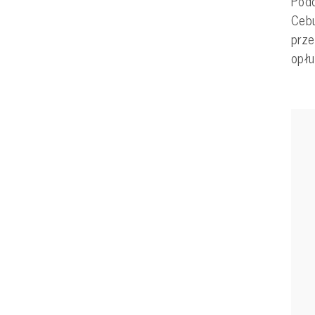
Podo
Cebu
prze
opłu