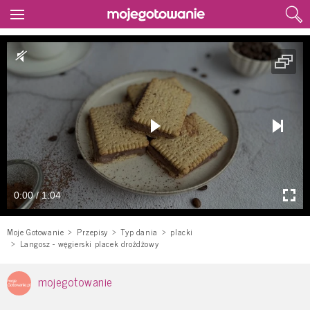
0:00 / 1:04
Moje Gotowanie
Przepisy
Typ dania
placki
Langosz - węgierski placek drożdżowy
mojegotowanie