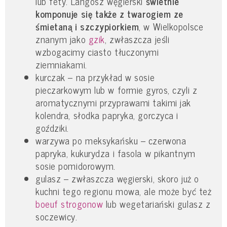
lub fety. Langosz węgierski
świetnie
komponuje się także z twarogiem ze
śmietaną i szczypiorkiem
, w Wielkopolsce
znanym jako
gzik
, zwłaszcza jeśli
wzbogacimy ciasto tłuczonymi
ziemniakami.
kurczak – na przykład w sosie
pieczarkowym lub w formie gyros, czyli z
aromatycznymi przyprawami takimi jak
kolendra, słodka papryka, gorczyca i
goździki.
warzywa po meksykańsku – czerwona
papryka, kukurydza i fasola w pikantnym
sosie pomidorowym.
gulasz – zwłaszcza węgierski, skoro już o
kuchni tego regionu mowa, ale może być też
boeuf strogonow
lub wegetariański gulasz z
soczewicy.