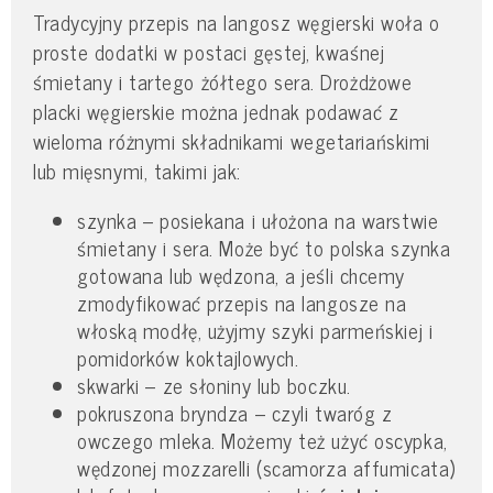
Tradycyjny przepis na langosz węgierski woła o
proste dodatki w postaci gęstej, kwaśnej
śmietany i tartego żółtego sera. Drożdżowe
placki węgierskie można jednak podawać z
wieloma różnymi składnikami wegetariańskimi
lub mięsnymi, takimi jak:
szynka – posiekana i ułożona na warstwie
śmietany i sera. Może być to polska szynka
gotowana lub wędzona, a jeśli chcemy
zmodyfikować przepis na langosze na
włoską modłę, użyjmy szyki parmeńskiej i
pomidorków koktajlowych.
skwarki – ze słoniny lub boczku.
pokruszona bryndza – czyli twaróg z
owczego mleka. Możemy też użyć oscypka,
wędzonej mozzarelli (scamorza affumicata)