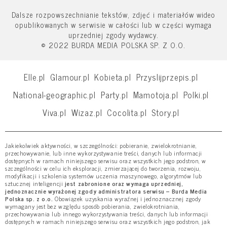
Dalsze rozpowszechnianie tekstów, zdjęć i materiałów wideo
opublikowanych w serwisie w całości lub w części wymaga
uprzedniej zgody wydawcy.
© 2022 BURDA MEDIA POLSKA SP. Z O.O.
Elle.pl
Glamour.pl
Kobieta.pl
Przyslijprzepis.pl
National-geographic.pl
Party.pl
Mamotoja.pl
Polki.pl
Viva.pl
Wizaz.pl
Cocolita.pl
Story.pl
Jakiekolwiek aktywności, w szczególności: pobieranie, zwielokrotnianie,
przechowywanie, lub inne wykorzystywanie treści, danych lub informacji
dostępnych w ramach niniejszego serwisu oraz wszystkich jego podstron, w
szczególności w celu ich eksploracji, zmierzającej do tworzenia, rozwoju,
modyfikacji i szkolenia systemów uczenia maszynowego, algorytmów lub
sztucznej inteligencji
jest zabronione oraz wymaga uprzedniej,
jednoznacznie wyrażonej zgody administratora serwisu – Burda Media
Polska sp. z o.o.
Obowiązek uzyskania wyraźnej i jednoznacznej zgody
wymagany jest bez względu sposób pobierania, zwielokrotniania,
przechowywania lub innego wykorzystywania treści, danych lub informacji
dostępnych w ramach niniejszego serwisu oraz wszystkich jego podstron, jak