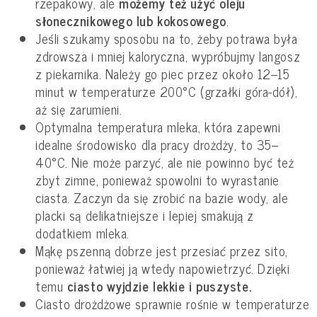
rzepakowy, ale
możemy też użyć oleju
słonecznikowego lub kokosowego
.
Jeśli szukamy sposobu na to, żeby potrawa była
zdrowsza i mniej kaloryczna, wypróbujmy langosz
z piekarnika. Należy go piec przez około 12–15
minut w temperaturze 200°C (grzałki góra-dół),
aż się zarumieni.
Optymalna temperatura mleka, która zapewni
idealne środowisko dla pracy drożdży, to 35–
40°C. Nie może parzyć, ale nie powinno być też
zbyt zimne, ponieważ spowolni to wyrastanie
ciasta. Zaczyn da się zrobić na bazie wody, ale
placki są delikatniejsze i lepiej smakują z
dodatkiem mleka.
Mąkę pszenną dobrze jest przesiać przez sito,
ponieważ łatwiej ją wtedy napowietrzyć. Dzięki
temu
ciasto wyjdzie lekkie i puszyste.
Ciasto drożdżowe sprawnie rośnie w temperaturze