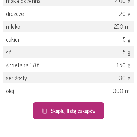
mąka pszenna
400
g
drożdże
20
g
mleko
250
ml
cukier
5
g
sól
5
g
śmietana 18%
150
g
ser żółty
30
g
olej
300
ml
Skopiuj listę zakupów