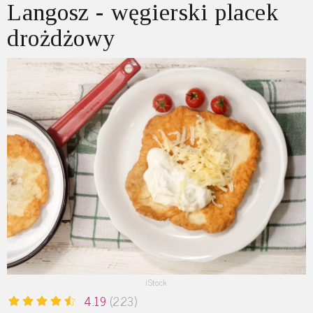
Langosz - węgierski placek
drożdżowy
iStock
4.19
(223)