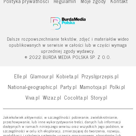
Polityka prywatności
Regulamin
Moje zgody
Kontakt
Dalsze rozpowszechnianie tekstów, zdjęć i materiałów wideo
opublikowanych w serwisie w całości lub w części wymaga
uprzedniej zgody wydawcy.
© 2022 BURDA MEDIA POLSKA SP. Z O.O.
Elle.pl
Glamour.pl
Kobieta.pl
Przyslijprzepis.pl
National-geographic.pl
Party.pl
Mamotoja.pl
Polki.pl
Viva.pl
Wizaz.pl
Cocolita.pl
Story.pl
Jakiekolwiek aktywności, w szczególności: pobieranie, zwielokrotnianie,
przechowywanie, lub inne wykorzystywanie treści, danych lub informacji
dostępnych w ramach niniejszego serwisu oraz wszystkich jego podstron, w
szczególności w celu ich eksploracji, zmierzającej do tworzenia, rozwoju,
modyfikacji i szkolenia systemów uczenia maszynowego, algorytmów lub