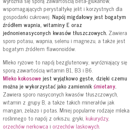
wyróżnia się sporą zawartością beta-glukanów,
wspomagających perystaltykę jelit i korzystnych dla
gospodarki cukrowej.
Napój migdałowy jest bogatym
źródłem wapnia, witaminy E oraz
jednonienasyconych kwasów tłuszczowych.
Zawiera
sporo potasu, wapnia, selenu i magnezu, a także jest
bogatym źródłem flawonoidów.
Mleko ryżowe to napój bezglutenowy, wyróżniający się
sporą zawartością witamin B1, B3 i B6.
Mleko kokosowe
jest wyjątkowo gęste, dzięki czemu
można je wykorzystać jako zamiennik
śmietany
.
Zawiera sporo nasyconych kwasów tłuszczowych,
witamin z grupy B, a także takich minerałów jak
mangan, żelazo i potas. Mniej popularne rodzaje mleka
roślinnego to napój z orkiszu, gryki,
kukurydzy
,
orzechów nerkowca
i
orzechów laskowych
.