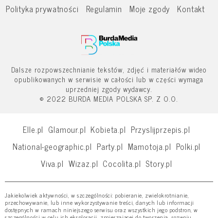
Polityka prywatności
Regulamin
Moje zgody
Kontakt
Dalsze rozpowszechnianie tekstów, zdjęć i materiałów wideo
opublikowanych w serwisie w całości lub w części wymaga
uprzedniej zgody wydawcy.
© 2022 BURDA MEDIA POLSKA SP. Z O.O.
Elle.pl
Glamour.pl
Kobieta.pl
Przyslijprzepis.pl
National-geographic.pl
Party.pl
Mamotoja.pl
Polki.pl
Viva.pl
Wizaz.pl
Cocolita.pl
Story.pl
Jakiekolwiek aktywności, w szczególności: pobieranie, zwielokrotnianie,
przechowywanie, lub inne wykorzystywanie treści, danych lub informacji
dostępnych w ramach niniejszego serwisu oraz wszystkich jego podstron, w
szczególności w celu ich eksploracji, zmierzającej do tworzenia, rozwoju,