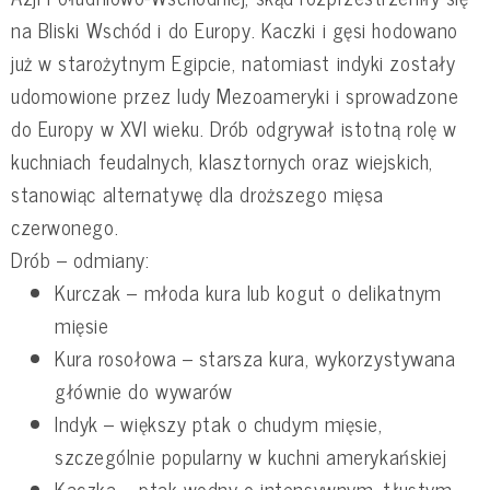
na Bliski Wschód i do Europy. Kaczki i gęsi hodowano
już w starożytnym Egipcie, natomiast indyki zostały
udomowione przez ludy Mezoameryki i sprowadzone
do Europy w XVI wieku. Drób odgrywał istotną rolę w
kuchniach feudalnych, klasztornych oraz wiejskich,
stanowiąc alternatywę dla droższego mięsa
czerwonego.
Drób – odmiany:
Kurczak – młoda kura lub kogut o delikatnym
mięsie
Kura rosołowa – starsza kura, wykorzystywana
głównie do wywarów
Indyk – większy ptak o chudym mięsie,
szczególnie popularny w kuchni amerykańskiej
Kaczka – ptak wodny o intensywnym, tłustym