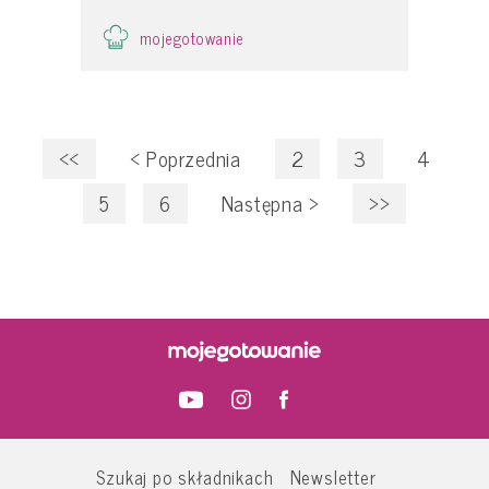
mojegotowanie
<<
<
Poprzednia
2
3
4
5
6
Następna
>
>>
Szukaj po składnikach
Newsletter