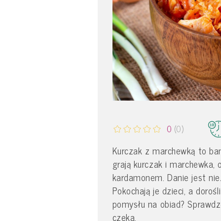
0
(0)
Kurczak z marchewką to ban
grają kurczak i marchewka, 
kardamonem. Danie jest niez
Pokochają je dzieci, a doroś
pomysłu na obiad? Sprawdzo
czeka.