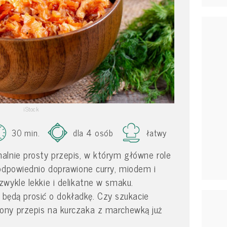
iStock
30 min.
dla 4 osób
łatwy
alnie prosty przepis, w którym główne role
odpowiednio doprawione curry, miodem i
wykle lekkie i delikatne w smaku.
li będą prosić o dokładkę. Czy szukacie
ny przepis na kurczaka z marchewką już