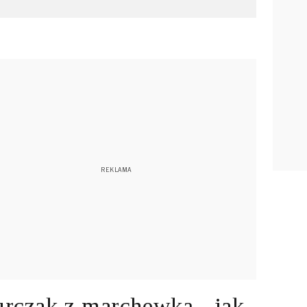
rczak z marchewką - jak