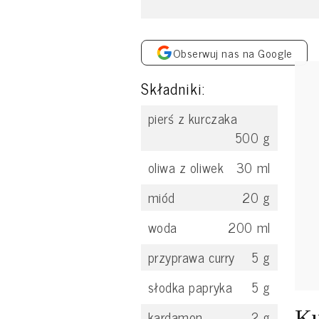
Obserwuj nas na Google
Składniki:
pierś z kurczaka
500
g
oliwa z oliwek
30
ml
miód
20
g
woda
200
ml
przyprawa curry
5
g
słodka papryka
5
g
Ku
kardamon
2
g