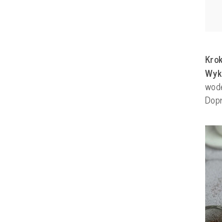
Krok
Wyk
wodę
Dop