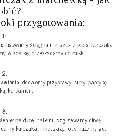
obić?
oki przygotowania:
 1:
o:
usuwamy ścięgna i tłuszcz z piersi kurczaka.
my w kostkę, przekładamy do miski.
 2:
awianie:
dodajemy przyprawy: curry, paprykę
ką, kardamon.
 3:
żenie:
na dużej patelni rozgrzewamy oliwę,
adamy kurczaka i mieszając, obsmażamy go.