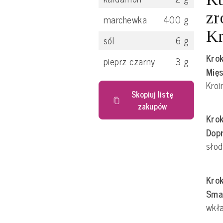
zr
marchewka
400
g
Kr
sól
6
g
Krok
pieprz czarny
3
g
Mięs
Kroi
Skopiuj listę
zakupów
Krok
Dopr
słod
Krok
Sma
wkł