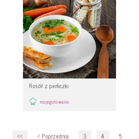
Rosół z perliczki
mojegotowanie
<<
<
Poprzednia
3
4
5