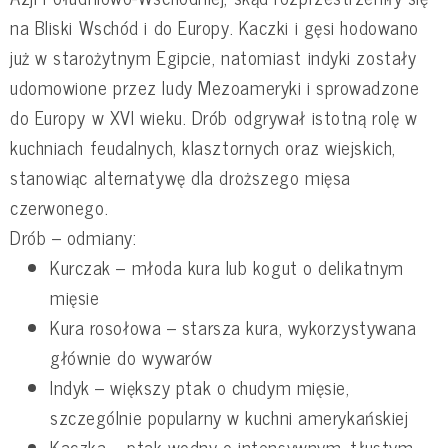
na Bliski Wschód i do Europy. Kaczki i gęsi hodowano
już w starożytnym Egipcie, natomiast indyki zostały
udomowione przez ludy Mezoameryki i sprowadzone
do Europy w XVI wieku. Drób odgrywał istotną rolę w
kuchniach feudalnych, klasztornych oraz wiejskich,
stanowiąc alternatywę dla droższego mięsa
czerwonego.
Drób – odmiany:
Kurczak – młoda kura lub kogut o delikatnym
mięsie
Kura rosołowa – starsza kura, wykorzystywana
głównie do wywarów
Indyk – większy ptak o chudym mięsie,
szczególnie popularny w kuchni amerykańskiej
Kaczka – ptak wodny o intensywnym, tłustym