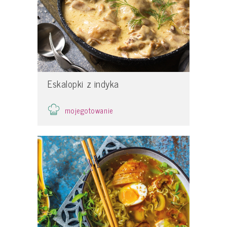
Eskalopki z indyka
mojegotowanie