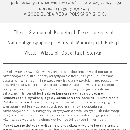
opublikowanych w serwisie w całości lub w części wymaga
uprzedniej zgody wydawcy.
© 2022 BURDA MEDIA POLSKA SP. Z O.O.
Elle.pl
Glamour.pl
Kobieta.pl
Przyslijprzepis.pl
National-geographic.pl
Party.pl
Mamotoja.pl
Polki.pl
Viva.pl
Wizaz.pl
Cocolita.pl
Story.pl
Jakiekolwiek aktywności, w szczególności: pobieranie, zwielokrotnianie,
przechowywanie, lub inne wykorzystywanie treści, danych lub informacji
dostępnych w ramach niniejszego serwisu oraz wszystkich jego podstron, w
szczególności w celu ich eksploracji, zmierzającej do tworzenia, rozwoju,
modyfikacji i szkolenia systemów uczenia maszynowego, algorytmów lub
sztucznej inteligencji
jest zabronione oraz wymaga uprzedniej,
jednoznacznie wyrażonej zgody administratora serwisu – Burda Media
Polska sp. z o.o.
Obowiązek uzyskania wyraźnej i jednoznacznej zgody
wymagany jest bez względu sposób pobierania, zwielokrotniania,
przechowywania lub innego wykorzystywania treści, danych lub informacji
dostępnych w ramach niniejszego serwisu oraz wszystkich jego podstron, jak
również bez względu na charakter tych treści, danych i informacji.
Powyższe nie dotyczy wyłącznie przypadków wykorzystywania treści,
danych i informacji w celu umożliwienia i ułatwienia ich wyszukiwania przez